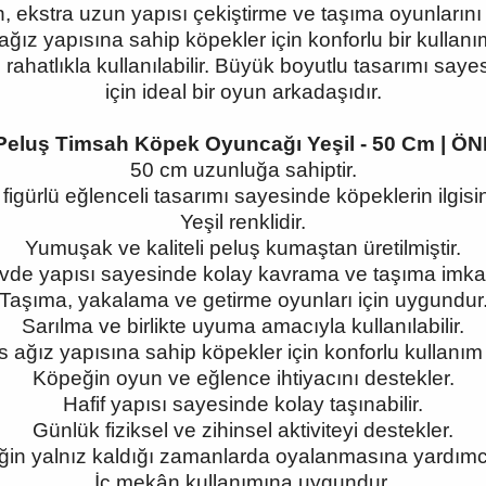
 ekstra uzun yapısı çekiştirme ve taşıma oyunlarını da
ız yapısına sahip köpekler için konforlu bir kullanı
e rahatlıkla kullanılabilir. Büyük boyutlu tasarımı saye
için ideal bir oyun arkadaşıdır.
or Peluş Timsah Köpek Oyuncağı Yeşil - 50 Cm |
50 cm uzunluğa sahiptir.
figürlü eğlenceli tasarımı sayesinde köpeklerin ilgisin
Yeşil renklidir.
Yumuşak ve kaliteli peluş kumaştan üretilmiştir.
de yapısı sayesinde kolay kavrama ve taşıma imka
Taşıma, yakalama ve getirme oyunları için uygundur
Sarılma ve birlikte uyuma amacıyla kullanılabilir.
 ağız yapısına sahip köpekler için konforlu kullanım 
Köpeğin oyun ve eğlence ihtiyacını destekler.
Hafif yapısı sayesinde kolay taşınabilir.
Günlük fiziksel ve zihinsel aktiviteyi destekler.
in yalnız kaldığı zamanlarda oyalanmasına yardımcı
İç mekân kullanımına uygundur.