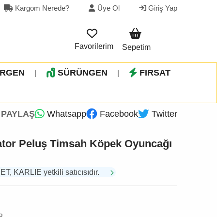
Kargom Nerede?
Üye Ol
Giriş Yap
Favorilerim
Sepetim
İRGEN
SÜRÜNGEN
FIRSAT
|
|
PAYLAŞ
Whatsapp
Facebook
Twitter
igator Peluş Timsah Köpek Oyuncağı
 KARLIE yetkili satıcısıdır.
8