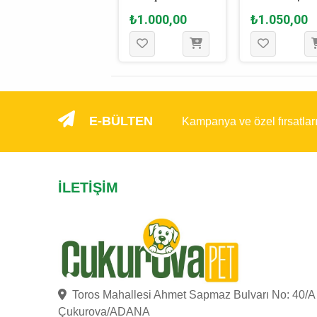
Çubuğu 4 x 25
Köpek Oyuncağı
Oyuncağı 25
₺540,00
₺1.000,00
₺1.050,00
Cm
35 Cm
E-BÜLTEN
Kampanya ve özel fırsatlar
İLETIŞIM
Toros Mahallesi Ahmet Sapmaz Bulvarı No: 40/A
Çukurova/ADANA