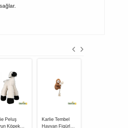
sağlar.
xie Peluş
Karlie Tembel
Karlie Unicorn
yun Köpek
Hayvan Figürlü
Figürlü Köpek