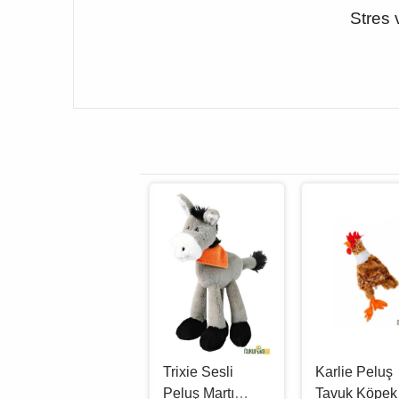
Stres 
Trixie Hasır Jut
Trixie Sesli
Karlie Peluş
Köpek Eği̇ti̇m
Peluş Martı
Tavuk Köpek