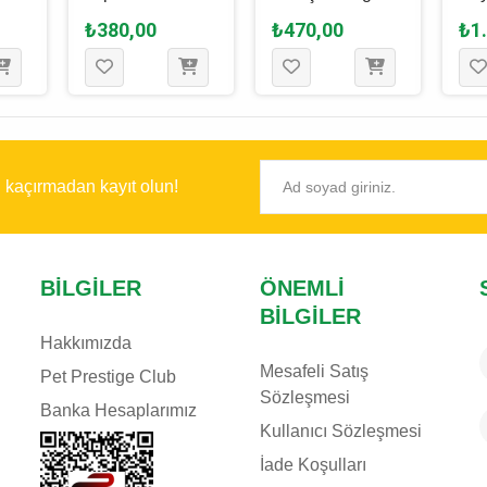
 Cm
Köpek Oyuncağı
Köpek Oyuncaği
Oyu
₺380,00
₺470,00
₺1
25 Cm
20 Cm
ı kaçırmadan kayıt olun!
BILGILER
ÖNEMLI
BILGILER
Hakkımızda
Mesafeli Satış
Pet Prestige Club
Sözleşmesi
Banka Hesaplarımız
Kullanıcı Sözleşmesi
İade Koşulları