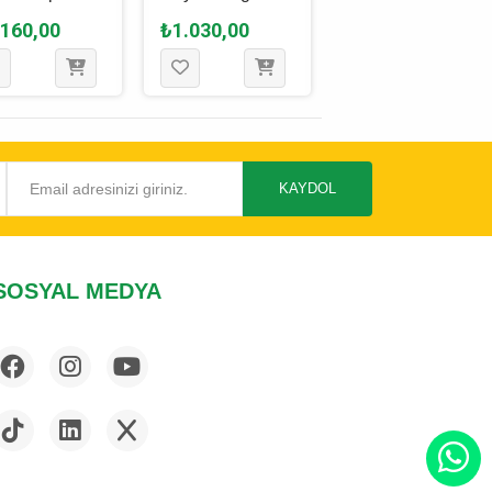
ncağı 30 Cm
Peluş Köpek
Oyuncağı Beyaz
.160,00
₺1.030,00
₺1.540,00
Oyuncağı 18 Cm
- 18 x 17 Cm
KAYDOL
SOSYAL MEDYA