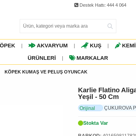
Destek Hattı: 444 4 064
ÖPEK
AKVARYUM
KUŞ
KEM
|
|
|
ÜRÜNLERI
MARKALAR
|
KÖPEK KUMAŞ VE PELUŞ OYUNCAK
Karlie Flatino Al
Yeşil - 50 Cm
ÇUKUROVA PET,
Orijinal
Ürün
Stokta Var
BARKOD:
401659811782