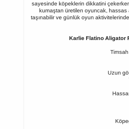
sayesinde köpeklerin dikkatini çekerken,
kumaştan üretilen oyuncak, hassas ağ
taşınabilir ve günlük oyun aktivitelerind
Karlie Flatino Aligat
Timsah 
Uzun göv
Hassas
Köpeğ