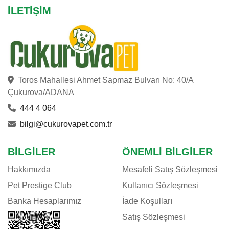
İLETIŞIM
Toros Mahallesi Ahmet Sapmaz Bulvarı No: 40/A
Çukurova/ADANA
444 4 064
bilgi@cukurovapet.com.tr
BILGILER
ÖNEMLI BILGILER
Hakkımızda
Mesafeli Satış Sözleşmesi
Pet Prestige Club
Kullanıcı Sözleşmesi
Banka Hesaplarımız
İade Koşulları
Satış Sözleşmesi