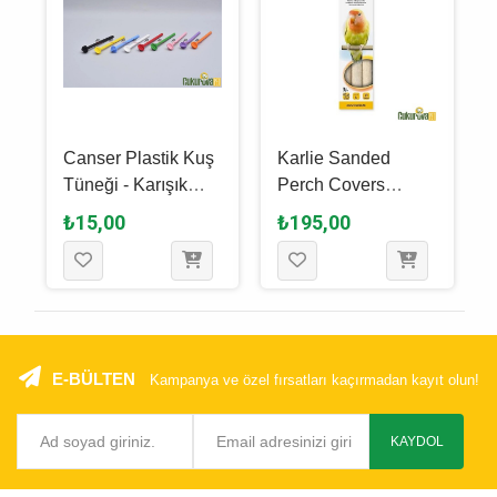
Canser Plastik Kuş
Karlie Sanded
Tüneği - Karışık
Perch Covers
Renkli
Kumlu Kuş Tüneği
₺15,00
₺195,00
3'Lü - 20 Mm
E-BÜLTEN
Kampanya ve özel fırsatları kaçırmadan kayıt olun!
KAYDOL