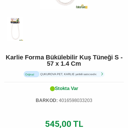
Karlie Forma Bükülebilir Kuş Tüneği S -
57 x 1.4 Cm
ÇUKUROVA PET, KARLIE yetkili satıcısıdır.
Orijinal
Ürün
Stokta Var
BARKOD:
4016598033203
545,00 TL