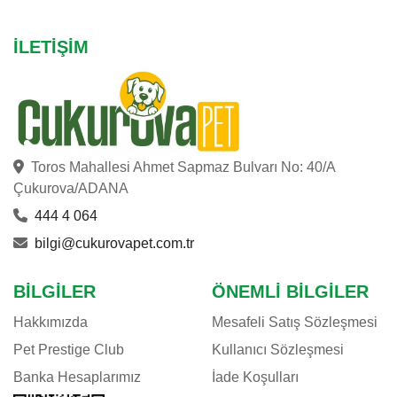
İLETIŞIM
Toros Mahallesi Ahmet Sapmaz Bulvarı No: 40/A
Çukurova/ADANA
444 4 064
bilgi@cukurovapet.com.tr
BILGILER
ÖNEMLI BILGILER
Hakkımızda
Mesafeli Satış Sözleşmesi
Pet Prestige Club
Kullanıcı Sözleşmesi
Banka Hesaplarımız
İade Koşulları