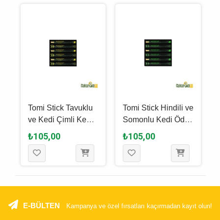
Tomi Stick Tavuklu
Tomi Stick Hindili ve
ve Kedi Çimli Kedi
Somonlu Kedi Ödül
Ödül Çubuğu 6 x 5
Çubuğu 6 x 5 Gr
₺105,00
₺105,00
Gr
E-BÜLTEN
Kampanya ve özel fırsatları kaçırmadan kayıt olun!