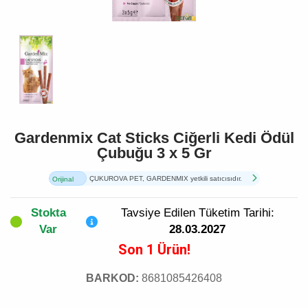
Gardenmix Cat Sticks Ciğerli Kedi Ödül
Çubuğu 3 x 5 Gr
ÇUKUROVA PET, GARDENMIX yetkili satıcısıdır.
Orijinal
Ürün
Stokta
Tavsiye Edilen Tüketim Tarihi:
Var
28.03.2027
Son 1 Ürün!
BARKOD:
8681085426408