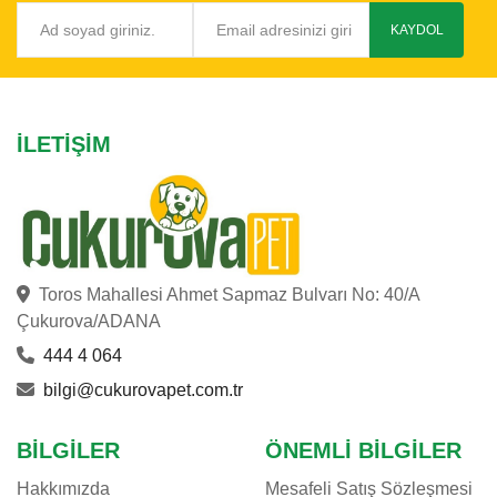
KAYDOL
İLETIŞIM
Toros Mahallesi Ahmet Sapmaz Bulvarı No: 40/A
Çukurova/ADANA
444 4 064
bilgi@cukurovapet.com.tr
BILGILER
ÖNEMLI BILGILER
Hakkımızda
Mesafeli Satış Sözleşmesi