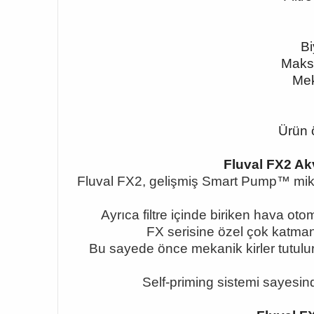
Bi
Maksi
Mek
Ürün 
Fluval FX2 A
Fluval FX2, gelişmiş Smart Pump™ mikroç
Ayrıca filtre içinde biriken hava otom
FX serisine özel çok katmanl
Bu sayede önce mekanik kirler tutulur,
Self-priming sistemi sayesind