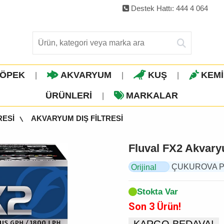
Destek Hattı: 444 4 064
ÖPEK
AKVARYUM
KUŞ
KEM
|
|
|
ÜRÜNLERI
MARKALAR
|
RESİ
AKVARYUM DIŞ FİLTRESİ
Fluval FX2 Akvaryu
ÇUKUROVA PET,
Orijinal
Ürün
Stokta Var
Son 3 Ürün!
KARGO BEDAVA!