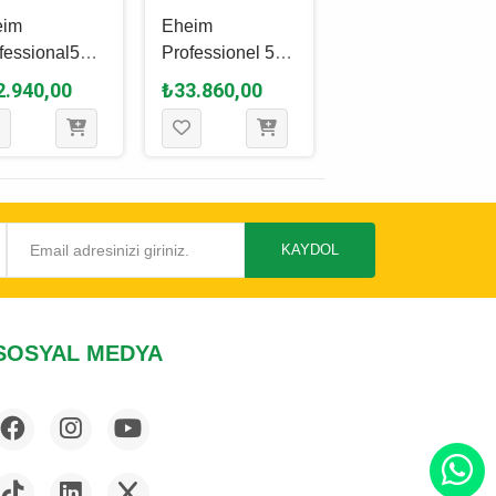
eim
Eheim
Dophin C1300
fessional5e
Professionel 5e
Akvaryum Dış
 - 2178
350 - 2274
Filtre
2.940,00
₺33.860,00
₺13.830,00
aryum Dış
Akvaryum Dış
re
Filtre
KAYDOL
SOSYAL MEDYA