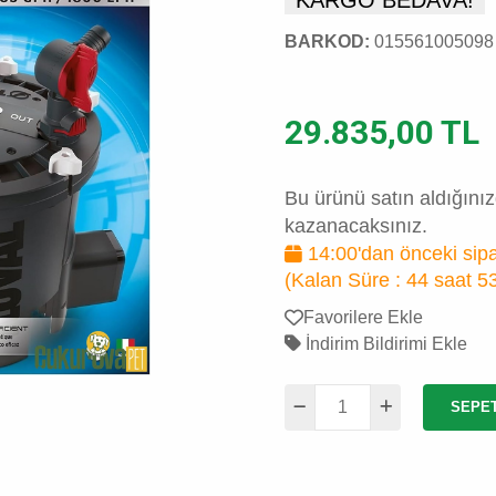
BARKOD:
015561005098
29.835,00 TL
Bu ürünü satın aldığını
kazanacaksınız.
14:00'dan önceki sipa
(Kalan Süre :
44 saat 5
Favorilere Ekle
İndirim Bildirimi Ekle
SEPE