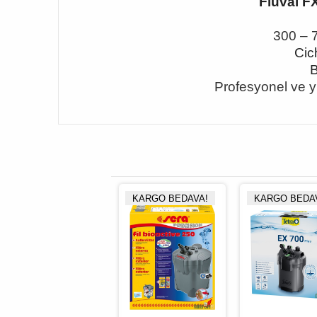
Fluval F
300
–
7
Cic
B
Profesyonel ve yü
KARGO BEDAVA!
KARGO BEDAVA!
KARGO BEDA