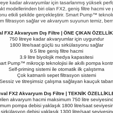
eye kadar akvaryumlar için tasarlanmış yüksek performa
kt modellerinden biri olan FX2, geniş filtre hacmi 
onu etkili şekilde gerçekleştirir. Smart Pump™ teknoloj
um filtrasyon sağlar ve akvaryum suyunun temiz, berra
al FX2 Akvaryum Dış Filtre | ÖNE ÇIKAN ÖZELLİ
750 litreye kadar akvaryumlar için uygundur
1800 litre/saat güçlü su sirkülasyonu sağlar
9.5 litre geniş filtre hacmi
3.9 litre biyolojik medya kapasitesi
rt Pump™ mikroçip teknolojisi ile akıllı pompa kont
Self-priming sistemi ile otomatik ilk çalıştırma
Çok katmanlı sepet filtrasyon sistemi
Sessiz ve titreşimsiz çalışma sağlayan kauçuk taba
uval FX2 Akvaryum Dış Filtre | TEKNİK ÖZELLİKL
ilen akvaryum hacmi maksimum 750 litre seviyesind
mum pompa debisi yaklaşık 1800 litre/saat seviyesin
e sirkülasyon debisi yaklaşık 1300 litre/saat seviyesin