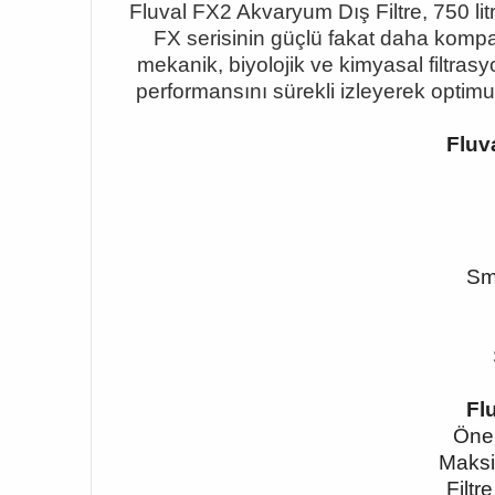
Fluval FX2 Akvaryum Dış Filtre, 750 litr
FX serisinin güçlü fakat daha kompa
mekanik, biyolojik ve kimyasal filtrasy
performansını sürekli izleyerek optim
Fluv
Sma
Fl
Öner
Maksi
Filtr