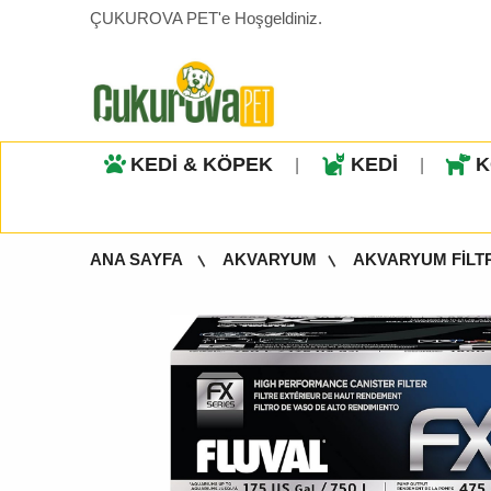
ÇUKUROVA PET'e Hoşgeldiniz.
KEDİ & KÖPEK
KEDİ
K
|
|
ANA SAYFA
AKVARYUM
AKVARYUM FİLT