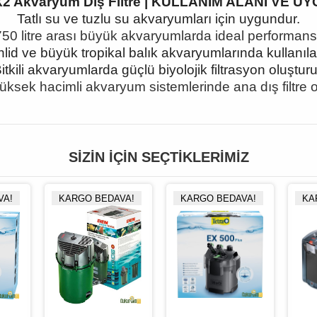
X2 Akvaryum Dış Filtre | KULLANIM ALANI VE 
Tatlı su ve tuzlu su akvaryumları için uygundur.
50 litre aras
ı büyük akvaryumlarda ideal performans
hlid ve büyük tropikal balık akvaryumlarında kullanılabi
itkili akvaryumlarda güçlü biyolojik filtrasyon oluşturu
ksek hacimli akvaryum sistemlerinde ana dış filtre ola
SIZIN İÇIN SEÇTIKLERIMIZ
VA!
KARGO BEDAVA!
KARGO BEDAVA!
KA