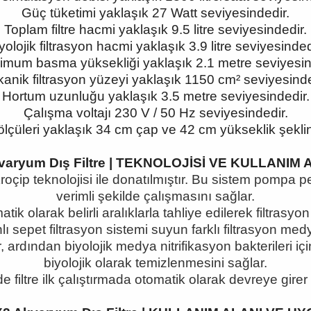
Güç tüketimi yaklaşık 27 Watt seviyesindedir.
Toplam filtre hacmi yaklaşık 9.5 litre seviyesindedir.
yolojik filtrasyon hacmi yaklaşık 3.9 litre seviyesinded
mum basma yüksekliği yaklaşık 2.1 metre seviyesin
anik filtrasyon yüzeyi yaklaşık 1150 cm² seviyesinde
Hortum uzunluğu yaklaşık 3.5 metre seviyesindedir.
Çalışma voltajı 230 V / 50 Hz seviyesindedir.
ölçüleri yaklaşık 34 cm çap ve 42 cm yükseklik şeklin
kvaryum Dış Filtre | TEKNOLOJİSİ VE KULLANIM
ip teknolojisi ile donatılmıştır. Bu sistem pompa perf
verimli şekilde çalışmasını sağlar.
atik olarak belirli aralıklarla tahliye edilerek filtras
ı sepet filtrasyon sistemi suyun farklı filtrasyon me
 ardından biyolojik medya nitrifikasyon bakterileri i
biyolojik olarak temizlenmesini sağlar.
e filtre ilk çalıştırmada otomatik olarak devreye gire