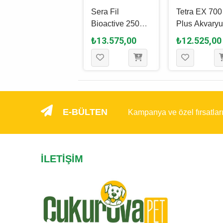
Eheim
Sera Fil
Tetra EX 700
Professionel4+
Bioactive 250
Plus Akvary
600 - 2275
Akvaryum Dış
Dış Filtre
₺25.000,00
₺13.575,00
₺12.525,00
Akvaryum Dış
Filtre
Filtre
E-BÜLTEN
Kampanya ve özel fırsatlar
İLETIŞIM