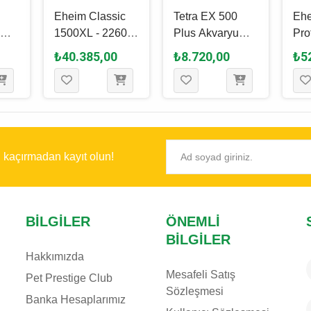
Eheim Classic
Tetra EX 500
Eh
um
1500XL - 2260
Plus Akvaryum
Pro
Akvaryum Dış
Dış Filtre
600
₺40.385,00
₺8.720,00
₺5
Filtre
Akv
Filt
ı kaçırmadan kayıt olun!
BILGILER
ÖNEMLI
BILGILER
Hakkımızda
Mesafeli Satış
Pet Prestige Club
Sözleşmesi
Banka Hesaplarımız