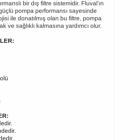
nslı bir dış filtre sistemidir. Fluval
’
ın
ve güçlü pompa performansı sayesinde
isi ile donatılmış olan bu filtre, pompa
k ve sağlıklı kalmasına yardımcı olur.
KLER:
rolü
n
ER:
edir.
dedir.
dedir.