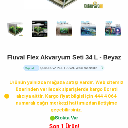
Fluval Flex Akvaryum Seti 34 L - Beyaz
ÇUKUROVA PET, FLUVAL yetkili satıcısıdır.
Orijinal
Ürün
Ürünün yalnızca mağaza satışı vardır. Web sitemiz
üzerinden verilecek siparişlerde kargo ücreti
alıcıya aittir. Kargo fiyat bilgisi için 444 4 064
numaralı çağrı merkezi hattımızdan iletişime
geçebilirsiniz.
Stokta Var
Son 1 Ürün!