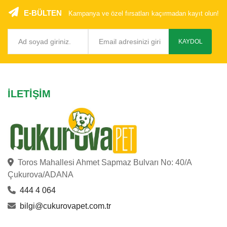
E-BÜLTEN
Kampanya ve özel fırsatları kaçırmadan kayıt olun!
KAYDOL
İLETIŞIM
Toros Mahallesi Ahmet Sapmaz Bulvarı No: 40/A
Çukurova/ADANA
444 4 064
bilgi@cukurovapet.com.tr