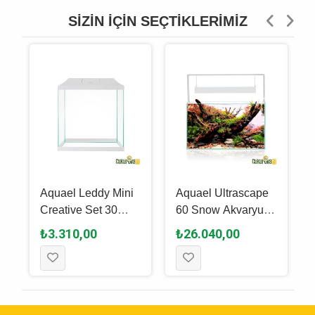
SIZIN İÇIN SEÇTIKLERIMIZ
Aquael Leddy Mini
Aquael Ultrascape
Creative Set 30
60 Snow Akvaryum
u
Akvaryum 13 L -
Set 54 L
₺3.310,00
₺26.040,00
Beyaz