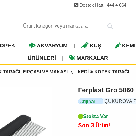
Destek Hattı: 444 4 064
ÖPEK
AKVARYUM
KUŞ
KEM
|
|
|
ÜRÜNLERI
MARKALAR
|
K TARAĞI, FIRÇASI VE MAKASI
KEDİ & KÖPEK TARAĞI
Ferplast Gro 5860 
ÇUKUROVA PET,
Orijinal
Ürün
Stokta Var
Son 3 Ürün!