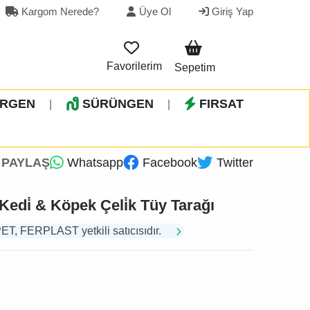
Kargom Nerede?
Üye Ol
Giriş Yap
Favorilerim
Sepetim
İRGEN
SÜRÜNGEN
FIRSAT
|
|
PAYLAŞ
Whatsapp
Facebook
Twitter
Kedi̇ & Köpek Çeli̇k Tüy Tarağı
 FERPLAST yetkili satıcısıdır.