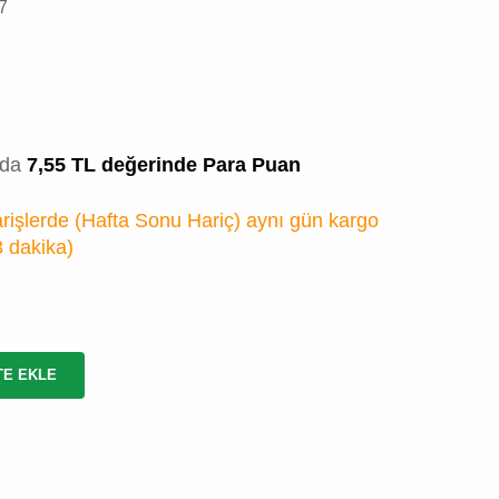
7
zda
7,55 TL değerinde Para Puan
rişlerde (Hafta Sonu Hariç) aynı gün kargo
3 dakika
)
TE EKLE