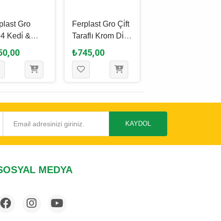
plast Gro
Ferplast Gro Çi̇ft
Trixie Köpek Pi̇re
4 Kedi̇ &
Taraflı Krom Di̇şli̇
Ve Toz
ek Tüy Açıcı
Kedi̇ & Köpek
Temi̇zleme
50,00
₺745,00
₺100,00
ağı
Tüy Tarağı 18 x
Tarağı Çi̇ft Taraflı
3.5 Cm
Plastik 9 Cm
KAYDOL
SOSYAL MEDYA