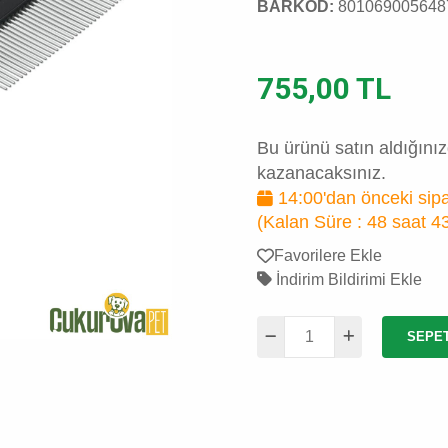
BARKOD:
801069005648
755,00 TL
Bu ürünü satın aldığını
kazanacaksınız.
14:00'dan önceki sipa
(Kalan Süre :
48 saat 4
Favorilere Ekle
İndirim Bildirimi Ekle
SEPE