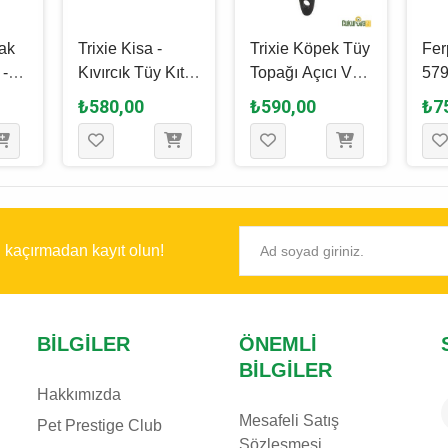
ak
Trixie Kisa -
Trixie Köpek Tüy
Fer
Kıvırcık Tüy Kıtık
Topağı Açıcı Ve
579
Açıcı Metal Tarak
Bakım Tarağı 22
Köp
₺580,00
₺590,00
₺7
10 x 17 Cm
Cm
Tar
ı kaçırmadan kayıt olun!
BILGILER
ÖNEMLI
BILGILER
Hakkımızda
Mesafeli Satış
Pet Prestige Club
Sözleşmesi