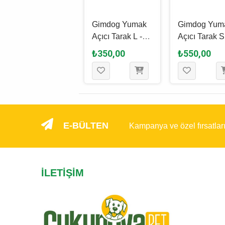
Ferplast Gro
Gimdog Yumak
Gimdog Yum
5874 Kıtık Açıcı
Açıcı Tarak L -
Açıcı Tarak S -
Çift Dişli Kedi &
6.5 x 18.5 Cm
4.3 x 17 Cm
₺1.260,00
₺350,00
₺550,00
Köpek Tarağı
E-BÜLTEN
Kampanya ve özel fırsatlar
İLETIŞIM