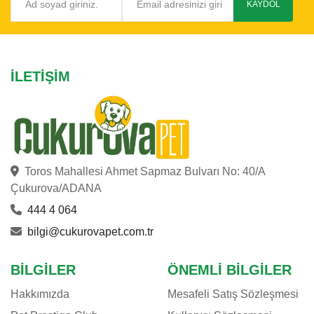
KAYDOL
İLETIŞIM
Toros Mahallesi Ahmet Sapmaz Bulvarı No: 40/A
Çukurova/ADANA
444 4 064
bilgi@cukurovapet.com.tr
BILGILER
ÖNEMLI BILGILER
Hakkımızda
Mesafeli Satış Sözleşmesi