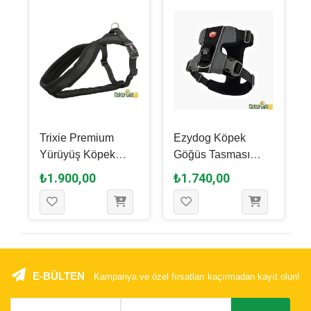
Trixie Premium
Ezydog Köpek
Yürüyüş Köpek
Göğüs Tasması
Göğüs Tasması M -
Harness X - Link M -
₺1.900,00
₺1.740,00
L, Siyah, 50 x 90
Si̇yah
Cm - 25 Mm
E-BÜLTEN
Kampanya ve özel fırsatları kaçırmadan kayıt olun!