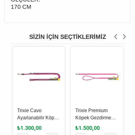
170 CM
SIZIN İÇIN SEÇTIKLERIMIZ
Trixie Cavo
Trixie Premium
Ayarlanabilir Köpek
Köpek Gezdirme
Gezdirme Kayışı S -
Kayışı L - XL,
₺1.300,00
₺1.500,00
m
M, Fuşya - Gri, 2 M
Fuşya, 1 M - 25 Mm