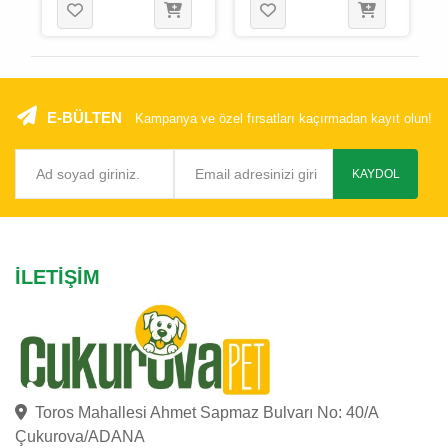
x 12 Mm
E-BÜLTEN
Kampanya ve özel fırsatları kaçırmadan kayıt olun!
KAYDOL
İLETIŞIM
Toros Mahallesi Ahmet Sapmaz Bulvarı No: 40/A
Çukurova/ADANA