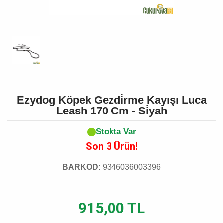
Ezydog Köpek Gezdi̇rme Kayışı Luca
Leash 170 Cm - Si̇yah
Stokta Var
Son 3 Ürün!
BARKOD:
9346036003396
915,00 TL