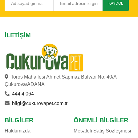
KAYDOL
İLETIŞIM
Toros Mahallesi Ahmet Sapmaz Bulvarı No: 40/A
Çukurova/ADANA
444 4 064
bilgi@cukurovapet.com.tr
BILGILER
ÖNEMLI BILGILER
Hakkımızda
Mesafeli Satış Sözleşmesi