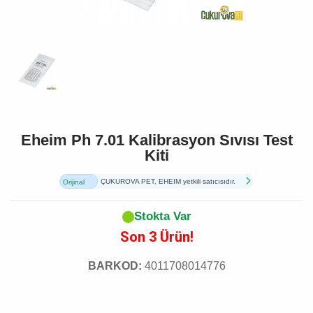
Eheim Ph 7.01 Kalibrasyon Sıvısı Test
Kiti
ÇUKUROVA PET, EHEIM yetkili satıcısıdır.
Orijinal
Ürün
Stokta Var
Son 3 Ürün!
BARKOD:
4011708014776