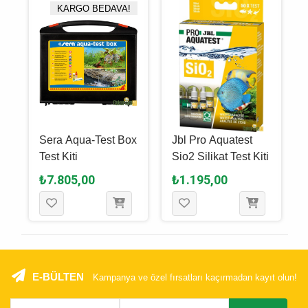
KARGO BEDAVA!
Sera Aqua-Test Box
Jbl Pro Aquatest
Test Kiti
Sio2 Silikat Test Kiti
r
₺7.805,00
₺1.195,00
E-BÜLTEN
Kampanya ve özel fırsatları kaçırmadan kayıt olun!