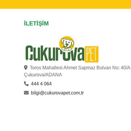
İLETIŞIM
Toros Mahallesi Ahmet Sapmaz Bulvarı No: 40/A
Çukurova/ADANA
444 4 064
bilgi@cukurovapet.com.tr
ÇUKUROVA PET
© Copyright 2023
. Hakları Saklıdır.