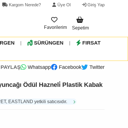
Kargom Nerede?
Üye Ol
Giriş Yap
Favorilerim
Sepetim
İRGEN
SÜRÜNGEN
FIRSAT
|
|
PAYLAŞ
Whatsapp
Facebook
Twitter
uncağı Ödül Hazneli̇ Plastik Kabak
 EASTLAND yetkili satıcısıdır.