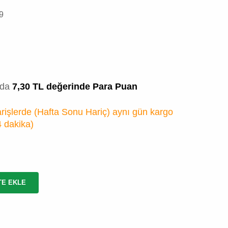
9
zda
7,30 TL değerinde Para Puan
rişlerde (Hafta Sonu Hariç) aynı gün kargo
4 dakika
)
TE EKLE