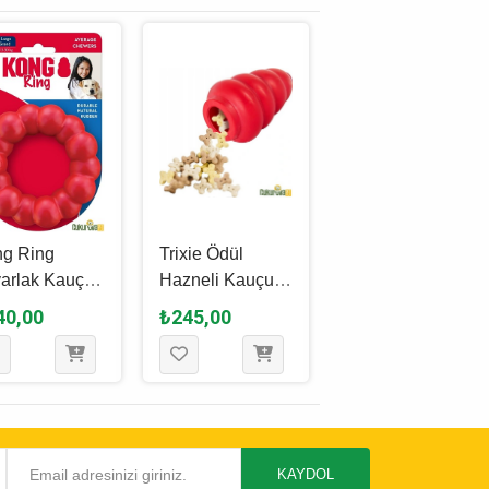
g Ring
Trixie Ödül
Kong Dental İpli
arlak Kauçuk
Hazneli Kauçuk
Köpek Oyuncağı
ek Oyuncağı
Köpek Oyuncağı
S - 8 Cm
40,00
₺245,00
₺1.535,00
ızı - M / L -
Karışık Renkli - 8
5 Cm
Cm
KAYDOL