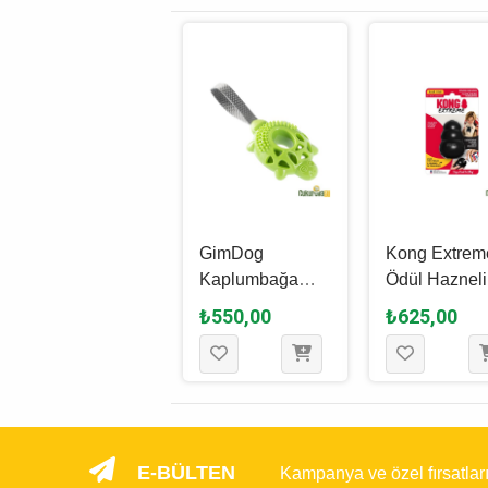
Kong Classic
GimDog
Kong Extrem
Ödül Hazneli
Kaplumbağa
Ödül Hazneli
Kauçuk Köpek
Şeklinde
Kauçuk Köp
₺730,00
₺550,00
₺625,00
Oyuncağı Kırmızı
Çekiştirmeli
Oyuncağı Siy
/ S - 7.6 Cm
Köpek Oyuncağı
S / 8 Cm
Yeşil - 16 Cm
E-BÜLTEN
Kampanya ve özel fırsatlar