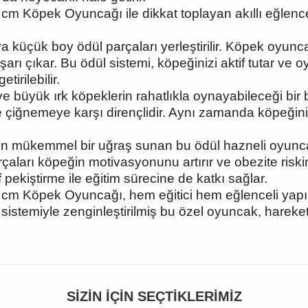
cm Köpek Oyuncağı ile dikkat toplayan akıllı eğlenc
üçük boy ödül parçaları yerleştirilir. Köpek oyunc
arı çıkar. Bu ödül sistemi, köpeğinizi aktif tutar ve oy
tirilebilir.
büyük ırk köpeklerin rahatlıkla oynayabileceği bir bo
ve çiğnemeye karşı dirençlidir. Aynı zamanda köpeği
in mükemmel bir uğraş sunan bu ödül hazneli oyuncak
rçaları köpeğin motivasyonunu artırır ve obezite riski
ekiştirme ile eğitim sürecine de katkı sağlar.
cm Köpek Oyuncağı, hem eğitici hem eğlenceli yapısı
stemiyle zenginleştirilmiş bu özel oyuncak, hareketli 
SIZIN İÇIN SEÇTIKLERIMIZ