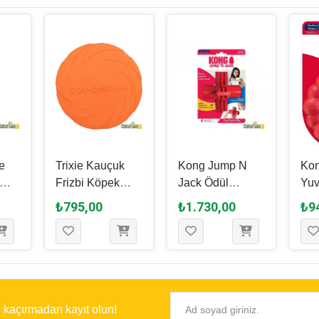
e
Trixie Kauçuk
Kong Jump N
Kon
Frizbi Köpek
Jack Ödül
Yuv
ek
Oyuncağı
Hazneli Kauçuk
Köp
₺795,00
₺1.730,00
₺9
ah -
Turuncu - 15 Cm
Köpek Oyuncağı
Kırm
Kırmızı / L - 11
10.
Cm
ı kaçırmadan kayıt olun!