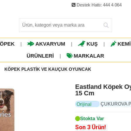
Destek Hattı: 444 4 064
ÖPEK
AKVARYUM
KUŞ
KEM
|
|
|
ÜRÜNLERI
MARKALAR
|
KÖPEK PLASTİK VE KAUÇUK OYUNCAK
Eastland Köpek Oy
15 Cm
ÇUKUROVA PET,
Orijinal
Ürün
Stokta Var
Son 3 Ürün!