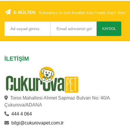
E-BÜLTEN
Kampanya ve özel fırsatları kaçırmadan kayıt olun!
KAYDOL
İLETIŞIM
Toros Mahallesi Ahmet Sapmaz Bulvarı No: 40/A
Çukurova/ADANA
444 4 064
bilgi@cukurovapet.com.tr