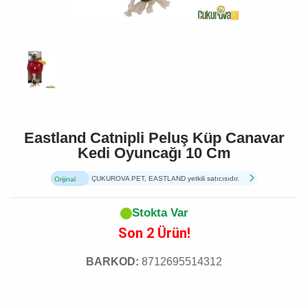
Eastland Catnipli Peluş Küp Canavar
Kedi Oyuncağı 10 Cm
ÇUKUROVA PET, EASTLAND yetkili satıcısıdır.
Orijinal
Ürün
Stokta Var
Son 2 Ürün!
BARKOD:
8712695514312