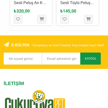
Sesli Peluş Arı Kedi
Sesli Tüylü Peluş
Oyuncağı 6.5 Cm
Kedi Oyuncağı 6
₺320,00
₺145,00
Cm
E-BÜLTEN
Kampanya ve özel fırsatları kaçırmadan kayıt olun!
KAYDOL
İLETIŞIM