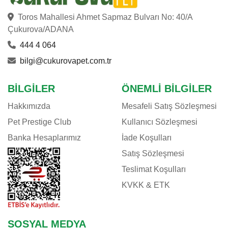
Toros Mahallesi Ahmet Sapmaz Bulvarı No: 40/A
Çukurova/ADANA
444 4 064
bilgi@cukurovapet.com.tr
BILGILER
ÖNEMLI BILGILER
Hakkımızda
Mesafeli Satış Sözleşmesi
Pet Prestige Club
Kullanıcı Sözleşmesi
Banka Hesaplarımız
İade Koşulları
Satış Sözleşmesi
Teslimat Koşulları
KVKK & ETK
SOSYAL MEDYA