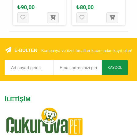
₺90,00
₺80,00
E-BÜLTEN
Kampanya ve özel fırsatları kaçırmadan kayıt olun!
KAYDOL
İLETIŞIM