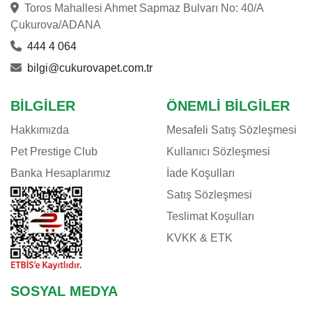
Toros Mahallesi Ahmet Sapmaz Bulvarı No: 40/A
Çukurova/ADANA
444 4 064
bilgi@cukurovapet.com.tr
BILGILER
ÖNEMLI BILGILER
Hakkımızda
Mesafeli Satış Sözleşmesi
Pet Prestige Club
Kullanıcı Sözleşmesi
Banka Hesaplarımız
İade Koşulları
Satış Sözleşmesi
Teslimat Koşulları
KVKK & ETK
SOSYAL MEDYA