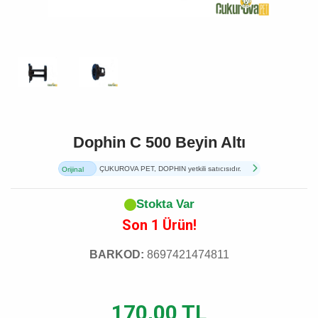
Dophin C 500 Beyin Altı
ÇUKUROVA PET, DOPHIN yetkili satıcısıdır.
Orijinal
Ürün
Stokta Var
Son 1 Ürün!
BARKOD:
8697421474811
170,00 TL