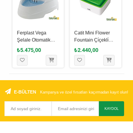
Ferplast Vega
Catit Mini Flower
Şelale Otomatik
Fountain Çi̇çekli̇
Kedi̇ & Köpek Su
Otomati̇k Kedi̇
₺5.475,00
₺2.440,00
Kabı - 2 L
Suluğu 1.5 L
E-BÜLTEN
Kampanya ve özel fırsatları kaçırmadan kayıt olun!
KAYDOL