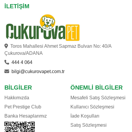
İLETIŞIM
Toros Mahallesi Ahmet Sapmaz Bulvarı No: 40/A
Çukurova/ADANA
444 4 064
bilgi@cukurovapet.com.tr
BILGILER
ÖNEMLI BILGILER
Hakkımızda
Mesafeli Satış Sözleşmesi
Pet Prestige Club
Kullanıcı Sözleşmesi
Banka Hesaplarımız
İade Koşulları
Satış Sözleşmesi