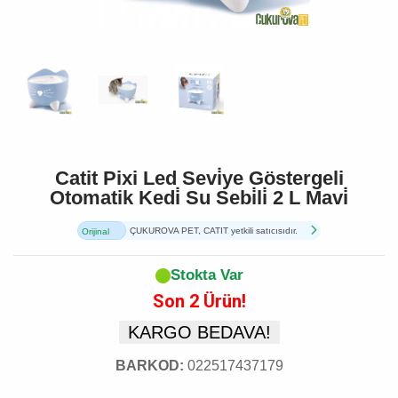
Catit Pixi Led Sevi̇ye Göstergeli
Otomatik Kedi̇ Su Sebi̇li̇ 2 L Mavi̇
ÇUKUROVA PET, CATIT yetkili satıcısıdır.
Orijinal
Ürün
Stokta Var
Son 2 Ürün!
KARGO BEDAVA!
BARKOD:
022517437179