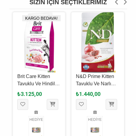
SIZIN İÇIN SEÇTIKLERIMIZ
KARGO BEDAVA!
Brit Care Kitten
N&D Prime Kitten
Tavuklu Ve Hindili
Tavuklu Ve Narlı
Yavru Kedi Maması
Yavru Kedi Maması
₺3.125,00
₺1.440,00
7 Kg
1.5 Kg
HEDİYE
HEDİYE