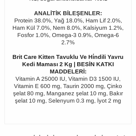
ANAL
İ
T
İ
K B
İ
LE
Ş
ENLER:
Protein 38.0%, Ya
ğ
18.0%, Ham Lif 2.0%,
Ham K
ü
l 7.0%, Nem 8.0%, Kalsiyum 1.2%,
Fosfor 1.0%, Omega-3 0.9%, Omega-6
2.7%
Brit Care Kitten Tavuklu Ve Hi̇ndili Yavru
Kedi Maması 2 Kg | BESİN KATKI
MADDELERİ:
Vitamin A 25000 IU, Vitamin D3 1500 IU,
Vitamin E 600 mg, Taurin 2000 mg,
Ç
inko
ş
elat 80 mg, Manganez
ş
elat 10 mg, Bak
ı
r
ş
elat 10 mg, Selenyum 0.3 mg,
İ
yot 2 mg