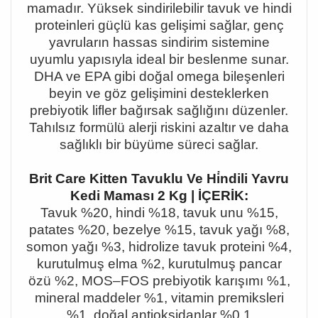
mamad
ı
r. Y
ü
ksek sindirilebilir tavuk ve hindi
proteinleri g
üç
l
ü
kas geli
ş
imi sa
ğ
lar, gen
ç
yavrular
ı
n hassas sindirim sistemine
uyumlu yap
ı
s
ı
yla ideal bir beslenme sunar.
DHA ve EPA gibi do
ğ
al omega bile
ş
enleri
beyin ve g
ö
z geli
ş
imini desteklerken
prebiyotik lifler ba
ğı
rsak sa
ğ
l
ığı
n
ı
d
ü
zenler.
Tah
ı
ls
ı
z form
ü
l
ü
alerji riskini azalt
ı
r ve daha
sa
ğ
l
ı
kl
ı
bir b
ü
y
ü
me s
ü
reci sa
ğ
lar.
Brit Care Kitten Tavuklu Ve Hi̇ndili Yavru
Kedi Maması 2 Kg | İÇERİK:
Tavuk %20, hindi %18, tavuk unu %15,
patates %20, bezelye %15, tavuk ya
ğı
%8,
somon ya
ğı
%3, hidrolize tavuk proteini %4,
kurutulmu
ş
elma %2, kurutulmu
ş
pancar
ö
z
ü
%2, MOS–FOS prebiyotik kar
ışı
m
ı
%1,
mineral maddeler %1, vitamin premiksleri
%1, do
ğ
al antioksidanlar %0.1