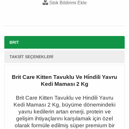
Stok Bildirimi Ekle
BRIT
TAKSIT SEÇENEKLERI
Brit Care Kitten Tavuklu Ve Hi̇ndili Yavru
Kedi Maması 2 Kg
Brit Care Kitten Tavuklu ve Hindili Yavru
Kedi Mamas
ı
2 Kg, b
ü
y
ü
me d
ö
nemindeki
yavru kedilerin artan enerji, protein ve
geli
ş
im ihtiya
ç
lar
ı
n
ı
kar
şı
lamak i
ç
in
ö
zel
olarak form
ü
le edilmi
ş
s
ü
per premium bir