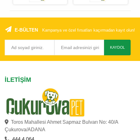
E-BÜLTEN
Kampanya ve özel fırsatları kaçırmadan kayıt olun!
KAYDOL
İLETIŞIM
Toros Mahallesi Ahmet Sapmaz Bulvarı No: 40/A
Çukurova/ADANA
444 4 064