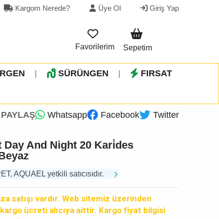
Kargom Nerede?
Üye Ol
Giriş Yap
Favorilerim
Sepetim
İRGEN
SÜRÜNGEN
FIRSAT
|
|
PAYLAŞ
Whatsapp
Facebook
Twitter
 Day And Night 20 Kari̇des
 Beyaz
 AQUAEL yetkili satıcısıdır.
a satışı vardır. Web sitemiz üzerinden
argo ücreti alıcıya aittir. Kargo fiyat bilgisi