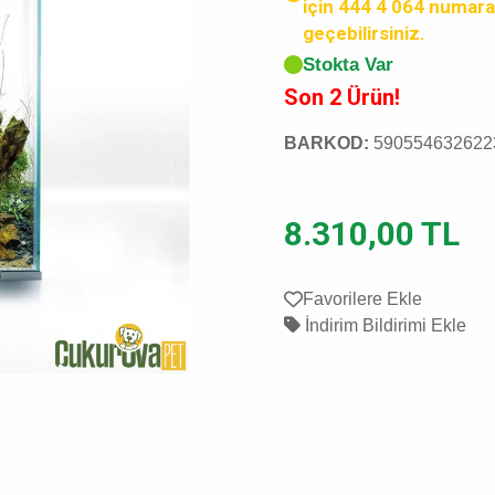
için 444 4 064 numara
geçebilirsiniz.
Stokta Var
Son 2 Ürün!
BARKOD:
590554632622
8.310,00 TL
Favorilere Ekle
İndirim Bildirimi Ekle