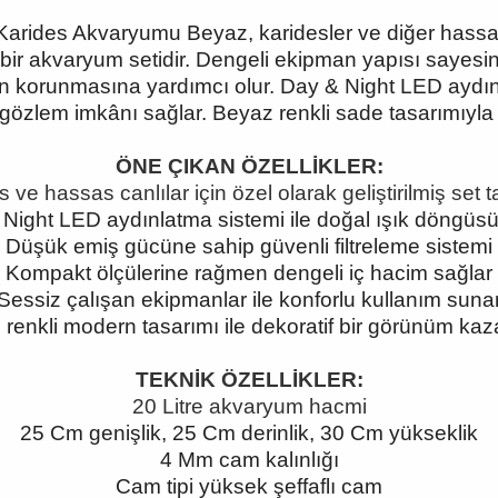
arides Akvaryumu Beyaz, karidesler ve diğer hassas 
bir akvaryum setidir. Dengeli ekipman yapısı sayesin
ın korunmasına yardımcı olur. Day & Night LED aydın
zlem imkânı sağlar. Beyaz renkli sade tasarımıyla 
ÖNE ÇIKAN ÖZELLİKLER:
 ve hassas canlılar için özel olarak geliştirilmiş set 
Night LED aydınlatma sistemi ile doğal ışık döngüs
Düşük emiş gücüne sahip güvenli filtreleme sistemi
Kompakt ölçülerine rağmen dengeli iç hacim sağlar
Sessiz çalışan ekipmanlar ile konforlu kullanım suna
renkli modern tasarımı ile dekoratif bir görünüm kaza
TEKNİK ÖZELLİKLER:
20 Litre akvaryum hacmi
25 Cm genişlik, 25 Cm derinlik, 30 Cm yükseklik
4 Mm cam kalınlığı
Cam tipi yüksek şeffaflı cam