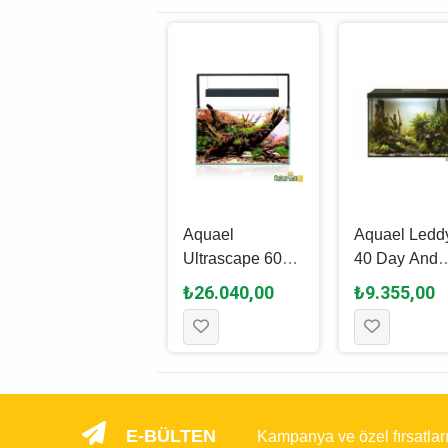
KARGO BEDAVA!
Aquael
Aquael
Aquael Ledd
Ultascape 60
Ultrascape 60
40 Day And
Snow Akvaryum
Forest Akvaryum
Night Akvar
₺13.440,00
₺26.040,00
₺9.355,00
Mobilyası
Set 54 L
Seti 35 L - S
E-BÜLTEN
Kampanya ve özel fırsatlar