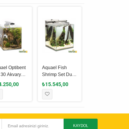
ael Optibent
Aquael Fish
Fluval Flex 2.0
 30 Akvaryum
Shrimp Set Duo
Akvaryum Seti
 29 L - Beyaz
35 Akvaryum 49
57 L - Siyah
4.250,00
₺15.545,00
₺33.580,00
L - Beyaz
KAYDOL