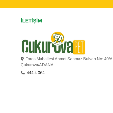
İLETIŞIM
Toros Mahallesi Ahmet Sapmaz Bulvarı No: 40/A
Çukurova/ADANA
444 4 064
bilgi@cukurovapet.com.tr
ÇUKUROVA PET
© Copyright 2023
. Hakları Saklıdır.