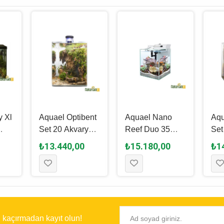
y Xl
Aquael Optibent
Aquael Nano
Aqu
Set 20 Akvaryum
Reef Duo 35
Set
yum
Seti 19 L - Siyah
Akvaryum Set 49
Set
₺13.440,00
₺15.180,00
₺1
iyah
L - Beyaz
ı kaçırmadan kayıt olun!