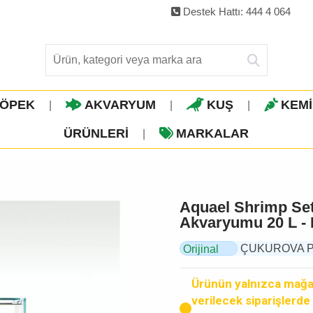
Destek Hattı: 444 4 064
ÖPEK
AKVARYUM
KUŞ
KEM
|
|
|
ÜRÜNLERI
MARKALAR
|
Aquael Shrimp Set
Akvaryumu 20 L -
ÇUKUROVA PET,
Orijinal
Ürün
Ürünün yalnızca mağaz
verilecek siparişlerde k