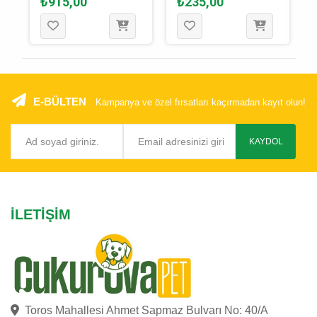
₺915,00
₺235,00
E-BÜLTEN
Kampanya ve özel fırsatları kaçırmadan kayıt olun!
KAYDOL
İLETIŞIM
Toros Mahallesi Ahmet Sapmaz Bulvarı No: 40/A