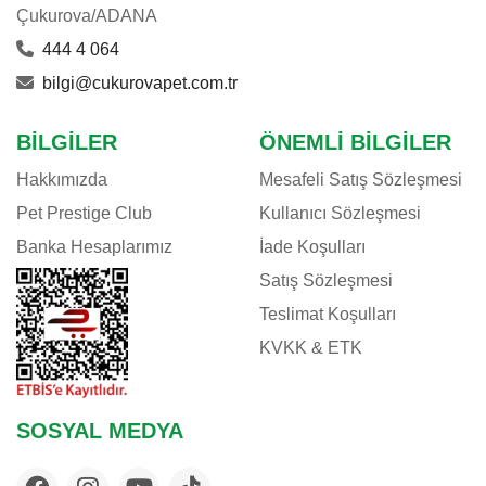
Çukurova/ADANA
444 4 064
bilgi@cukurovapet.com.tr
BILGILER
ÖNEMLI BILGILER
Hakkımızda
Mesafeli Satış Sözleşmesi
Pet Prestige Club
Kullanıcı Sözleşmesi
Banka Hesaplarımız
İade Koşulları
Satış Sözleşmesi
Teslimat Koşulları
KVKK & ETK
SOSYAL MEDYA