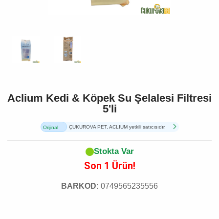
Aclium Kedi & Köpek Su Şelalesi Filtresi
5'li
ÇUKUROVA PET, ACLIUM yetkili satıcısıdır.
Orijinal
Ürün
Stokta Var
Son 1 Ürün!
BARKOD:
0749565235556