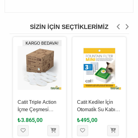
SIZIN İÇIN SEÇTIKLERIMIZ
KARGO BEDAVA!
Catit Triple Action
Catit Kedi̇ler İçi̇n
İçme Çeşmesi̇
Otomati̇k Su Kabı
Fi̇ltresi̇ 12'li̇
Fi̇ltresi̇ 3'lü
₺3.865,00
₺495,00