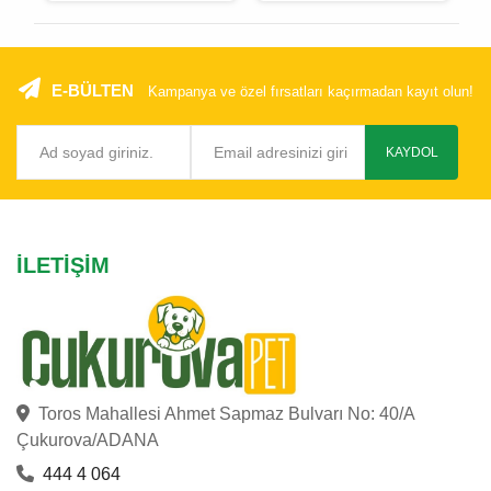
E-BÜLTEN
Kampanya ve özel fırsatları kaçırmadan kayıt olun!
KAYDOL
İLETIŞIM
Toros Mahallesi Ahmet Sapmaz Bulvarı No: 40/A
Çukurova/ADANA
444 4 064