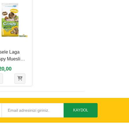
sele Laga
spy Muesli
ster Yemi
20,00
 Gr
KAYDOL