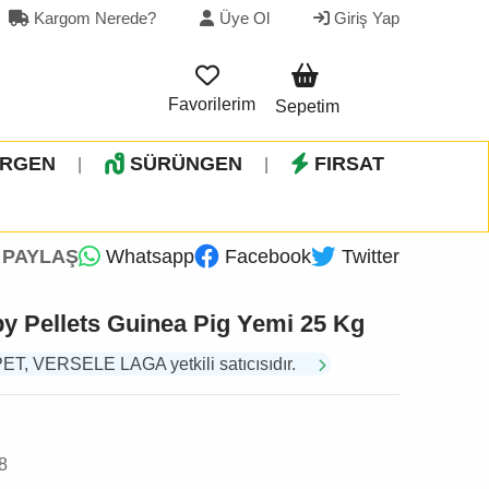
Kargom Nerede?
Üye Ol
Giriş Yap
Favorilerim
Sepetim
İRGEN
SÜRÜNGEN
FIRSAT
|
|
PAYLAŞ
Whatsapp
Facebook
Twitter
py Pellets Guinea Pig Yemi 25 Kg
, VERSELE LAGA yetkili satıcısıdır.
8