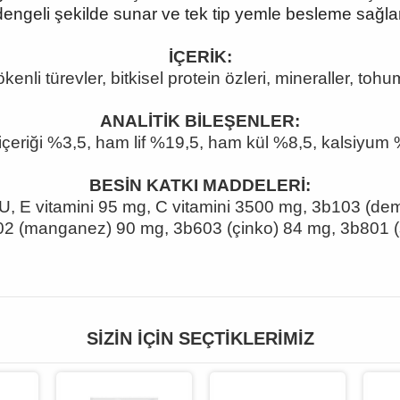
dengeli şekilde sunar ve tek tip yemle besleme sağlar
İÇERİK:
ökenli türevler, bitkisel protein özleri, mineraller, toh
ANALİTİK BİLEŞENLER:
içeriği %3,5, ham lif %19,5, ham kül %8,5, kalsiyum 
BESİN KATKI MADDELERİ:
IU, E vitamini 95 mg, C vitamini 3500 mg, 3b103 (de
502 (manganez) 90 mg, 3b603 (çinko) 84 mg, 3b801 
SIZIN İÇIN SEÇTIKLERIMIZ