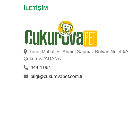
İLETIŞIM
Toros Mahallesi Ahmet Sapmaz Bulvarı No: 40/A
Çukurova/ADANA
444 4 064
bilgi@cukurovapet.com.tr
ÇUKUROVA PET
© Copyright 2023
. Hakları Saklıdır.