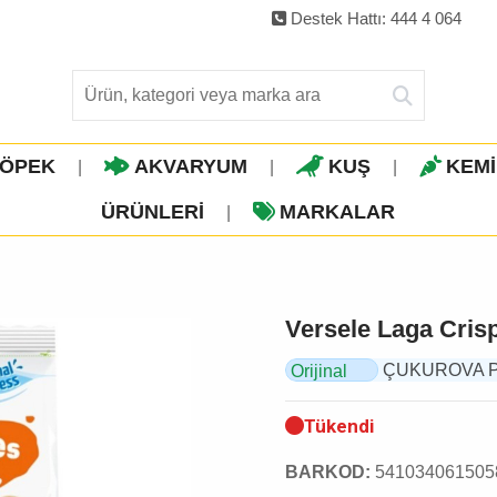
Destek Hattı: 444 4 064
ÖPEK
AKVARYUM
KUŞ
KEM
|
|
|
ÜRÜNLERI
MARKALAR
|
Versele Laga Cris
ÇUKUROVA PET
Orijinal
Ürün
Tükendi
BARKOD:
541034061505