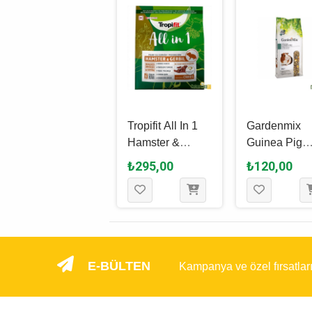
Tropifit All In 1
Gardenmix
Hamster &
Guinea Pig
Gerbil Yemi 500
Kemirgen Ye
₺295,00
₺120,00
Gr
Kg
E-BÜLTEN
Kampanya ve özel fırsatlar