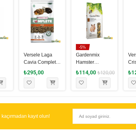
-5%
Versele Laga
Gardenmix
Ver
Cavia Complete
Hamster
Cri
mi 1
Kemirgen Yemi
Kemirgen Yemi 1
Ham
₺295,00
₺114,00
₺1
₺120,00
500 Gr
Kg
400
ı kaçırmadan kayıt olun!