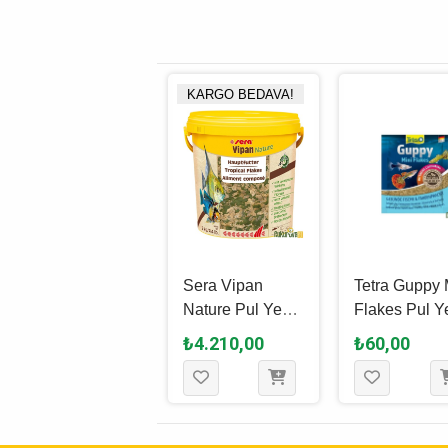
KARGO BEDAVA!
Tropical Supervit
Sera Vipan
Tetra Guppy 
Flakes Pul Yem
Nature Pul Yem
Flakes Pul 
1000 Ml - 200 Gr
10 L - 2 Kg
12 Gr
₺700,00
₺4.210,00
₺60,00