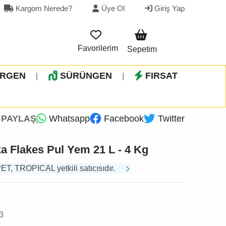
Kargom Nerede?
Üye Ol
Giriş Yap
Favorilerim
Sepetim
İRGEN
SÜRÜNGEN
FIRSAT
|
|
PAYLAŞ
Whatsapp
Facebook
Twitter
a Flakes Pul Yem 21 L - 4 Kg
 TROPICAL yetkili satıcısıdır.
3