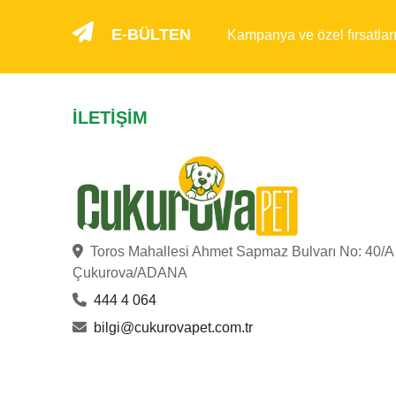
E-BÜLTEN
Kampanya ve özel fırsatlar
İLETIŞIM
Toros Mahallesi Ahmet Sapmaz Bulvarı No: 40/A
Çukurova/ADANA
444 4 064
bilgi@cukurovapet.com.tr