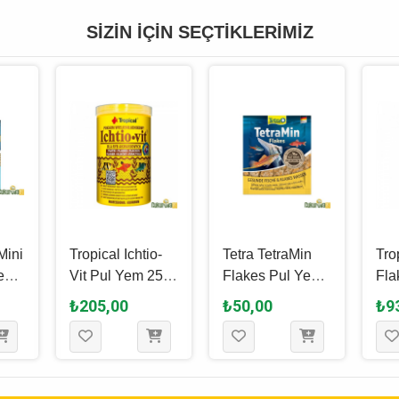
SIZIN İÇIN SEÇTIKLERIMIZ
Mini
Tropical Ichtio-
Tetra TetraMin
Tro
Yem
Vit Pul Yem 250
Flakes Pul Yem
Fla
Ml - 50 Gr
12 Gr
100
₺205,00
₺50,00
₺9