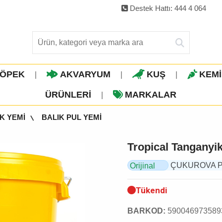
Destek Hattı: 444 4 064
ÖPEK
AKVARYUM
KUŞ
KEM
|
|
|
ÜRÜNLERI
MARKALAR
|
K YEMİ
BALIK PUL YEMİ
Tropical Tanganyik
ÇUKUROVA PET,
Orijinal
Ürün
Tükendi
BARKOD:
590046973589