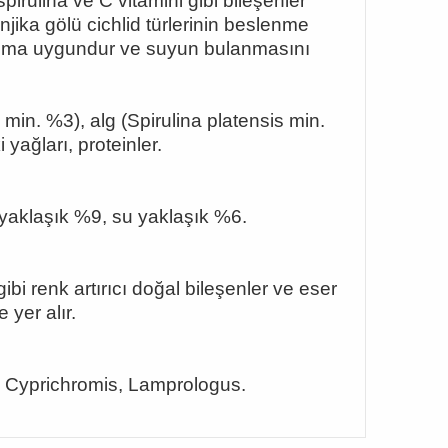
pirulina ve C vitamini gibi bileşenler
jika gölü cichlid türlerinin beslenme
anıma uygundur ve suyun bulanmasını
min. %3), alg (Spirulina platensis min.
i yağları, proteinler.
yaklaşık %9, su yaklaşık %6.
ibi renk artırıcı doğal bileşenler ve eser
 yer alır.
, Cyprichromis, Lamprologus.