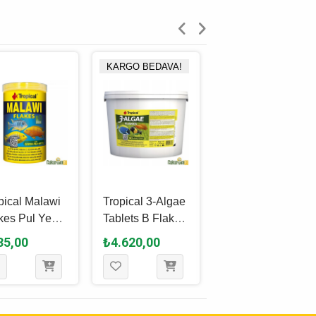
KARGO BEDAVA!
pical Malawi
Tropical 3-Algae
Tropical D-Allio
kes Pul Yem
Tablets B Flakes
Plus Flakes Pul
0 Ml - 200 Gr
Pul Yem 11 L - 2
Yem 1000 Ml -
35,00
₺4.620,00
₺1.215,00
Kg
200 Gr