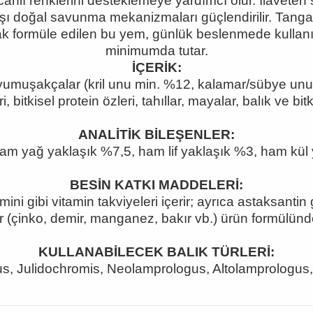
anlı renklerini desteklemeye yardımcı olur. İlaveten s
rşı doğal savunma mekanizmaları güçlendirilir. Tangan
rak formüle edilen bu yem, günlük beslenmede kull
minimumda tutar.
İÇERİK:
e yumuşakçalar (kril unu min. %12, kalamar/sübye unu 
 bitkisel protein özleri, tahıllar, mayalar, balık ve bitk
ANALİTİK BİLEŞENLER:
am yağ yaklaşık %7,5, ham lif yaklaşık %3, ham kül 
BESİN KATKI MADDELERİ:
mini gibi vitamin takviyeleri içerir; ayr
ıca astaksantin g
r (çinko, demir, manganez, bakır vb.) ürün formülünde
KULLANABİLECEK BALIK TÜRLERİ:
eus, Julidochromis, Neolamprologus, Altolamprologus