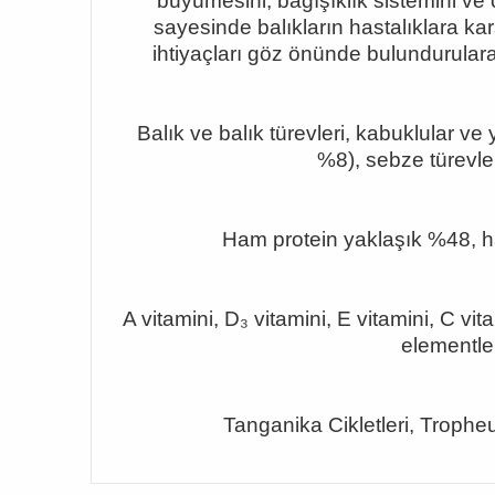
büyümesini, bağışıklık sistemini ve c
sayesinde balıkların hastalıklara ka
ihtiyaçları göz önünde bulundurula
Balık ve balık türevleri, kabuklular v
%8), sebze türevleri,
Ham protein yaklaşık %48, h
A vitamini, D
₃ vitamini, E vitamini, C vita
elementle
Tanganika Cikletleri, Troph