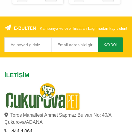
E-BÜLTEN
Kampanya ve özel fırsatları kaçırmadan kayıt olun!
KAYDOL
İLETIŞIM
Toros Mahallesi Ahmet Sapmaz Bulvarı No: 40/A
Çukurova/ADANA
444 4 064