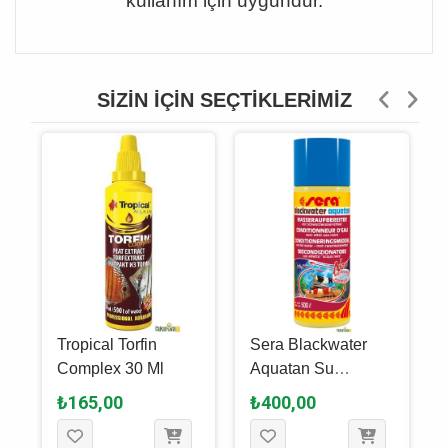
kullanım için uygundur.
SIZIN İÇIN SEÇTIKLERIMIZ
Tropical Torfin
Sera Blackwater
Complex 30 Ml
Aquatan Su
Düzenleyici 100 Ml
₺165,00
₺400,00