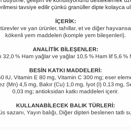
ıklı büyüme, gelişim ve kondisyonunu desteklemek üze
lmesi tavsiye edilir çünkü granüller dipte kolayca ulaş
İÇERİK:
i türevler ve yan ürünler, tahıllar, et ve diğer hayvansa
kökenli yem maddeleri (komple yem bileşenleri).
ANALİTİK BİLEŞENLER:
n 32,0
% Ham ya
ğlar ve yağlar 10,5
% Ham lif 5,6 %
BESİN KATKI MADDELERİ:
0 IU, Vitamin E 80 mg, Vitamin C 300 mg; eser eleme
z (Mn) 4,5 mg, Bak
ır (Cu) 1,0
mg,
İyot (I) 0,13
mg, Se
0,03 mg; antioksidan katk
ı maddeleri içerir.
KULLANABİLECEK BALIK TÜRLERİ:
üs sazanı, Yayın balığı, Diğer dipten beslenen tatlı su