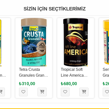
SIZIN İÇIN SEÇTIKLERIMIZ
Tetra Crusta
Tropical Soft
Ser
ano
Granules Granül
Line America
Gra
m
Yem 100 Ml - 48
Size L Granül
Yem
₺310,00
₺680,00
₺2
r
Gr
Yem 250 Ml -
Gr
130 Gr