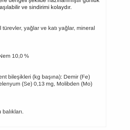
re dengeli şekilde hazırlanmıştır günlük
ılabilir ve sindirimi kolaydır.
l türevler, yağlar ve katı yağlar, mineral
 Nem 10,0 %
nt bile
şikleri (kg başına): Demir (Fe)
lenyum (Se) 0,13 mg, Molibden (Mo)
 balıkları.