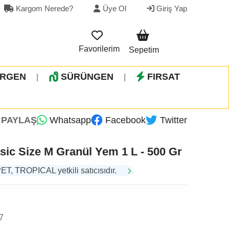
Kargom Nerede?
Üye Ol
Giriş Yap
Favorilerim
Sepetim
İRGEN
SÜRÜNGEN
FIRSAT
|
|
PAYLAŞ
Whatsapp
Facebook
Twitter
asic Size M Granül Yem 1 L - 500 Gr
 TROPICAL yetkili satıcısıdır.
7