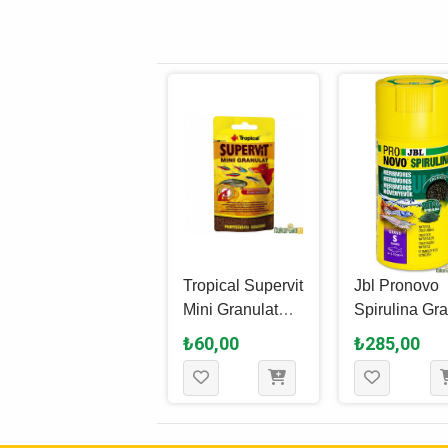
Tetra Red Parrot
Tropical Supervit
Jbl Pronovo
Granül Yem 1 L -
Mini Granulat
Spirulina Gr
320 Gr
Granül Yem 10
S Granül Ye
₺975,00
₺60,00
₺285,00
Gr
100 Ml - 58 G