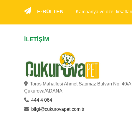
E-BÜLTEN
Kampanya ve özel fırsatlar
İLETIŞIM
Toros Mahallesi Ahmet Sapmaz Bulvarı No: 40/A
Çukurova/ADANA
444 4 064
bilgi@cukurovapet.com.tr