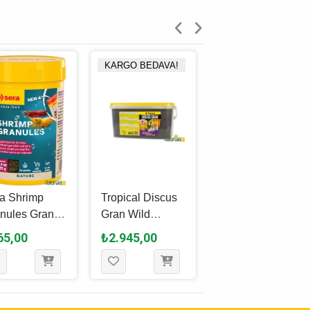
KARGO BEDAVA!
a Shrimp
Tropical Discus
Tropical Supervit
nules Granül
Gran Wild
Granulat Granül
 100 Ml - 55
Granül Yem 5 L -
Yem 250 Ml -
65,00
₺2.945,00
₺425,00
2.2 Kg
138 Gr