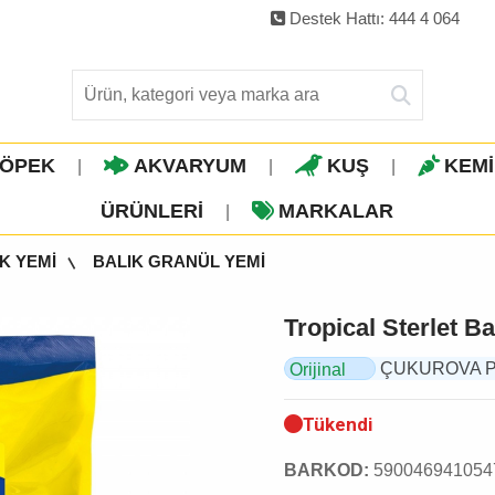
Destek Hattı: 444 4 064
ÖPEK
AKVARYUM
KUŞ
KEM
|
|
|
ÜRÜNLERI
MARKALAR
|
K YEMİ
BALIK GRANÜL YEMİ
Tropical Sterlet B
ÇUKUROVA PET,
Orijinal
Ürün
Tükendi
BARKOD:
590046941054