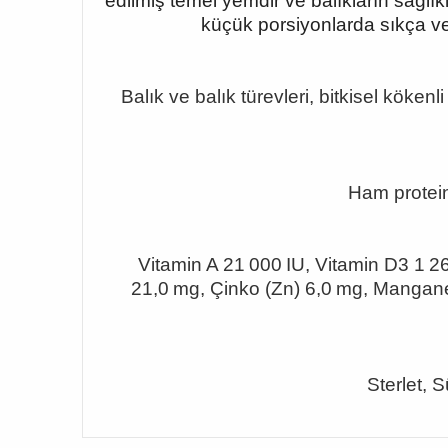
edilmiş temel yemdir ve balıkların sağl
küçük porsiyonlarda sıkça veri
Balık ve balık türevleri, bitkisel kökenl
Ham protei
Vitamin A 21
000 IU, Vitamin D3 1 26
21,0
mg, Çinko (Zn) 6,0 mg, Mangane
Sterlet, S