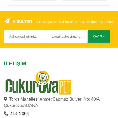
E-BÜLTEN
Kampanya ve özel fırsatları kaçırmadan kayıt olun!
KAYDOL
İLETIŞIM
Toros Mahallesi Ahmet Sapmaz Bulvarı No: 40/A
Çukurova/ADANA
444 4 064