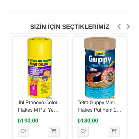
SIZIN İÇIN SEÇTIKLERIMIZ
Jbl Pronovo Color
Tetra Guppy Mini
Flakes M Pul Yem
Flakes Pul Yem 100
100 Ml - 18 Gr
Ml - 30 Gr
₺190,00
₺180,00