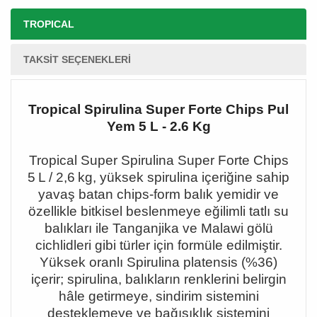
TROPICAL
TAKSIT SEÇENEKLERI
Tropical Spirulina Super Forte Chips Pul
Yem 5 L - 2.6 Kg
Tropical Super Spirulina Super Forte Chips
5
L / 2,6 kg, yüksek spirulina içeri
ğine sahip
yavaş batan chips-form balık yemidir ve
özellikle bitkisel beslenmeye eğilimli tatlı su
balıkları ile Tanganjika ve Malawi gölü
cichlidleri gibi türler için formüle edilmiştir.
Yüksek oranlı Spirulina platensis (%36)
içerir; spirulina, balıkların renklerini belirgin
hâle getirmeye, sindirim sistemini
desteklemeye ve bağışıklık sistemini