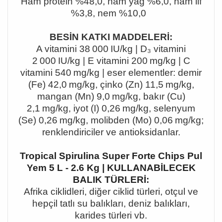
Ham protein %48,0, ham yağ %6,0, ham lif
%3,8, nem %10,0
BESİN KATKI MADDELERİ:
A vitamini 38
000 IU/kg | D₃ vitamini
2 000 IU/kg | E vitamini 200 mg/kg | C
vitamini 540 mg/kg | eser elementler: demir
(Fe) 42,0 mg/kg, çinko (Zn) 11,5 mg/kg,
mangan (Mn) 9,0 mg/kg, bak
ır (Cu)
2,1
mg/kg, iyot (I) 0,26 mg/kg, selenyum
(Se) 0,26 mg/kg, molibden (Mo) 0,06 mg/kg;
renklendiriciler ve antioksidanlar
.
Tropical Spirulina Super Forte Chips Pul
Yem 5 L - 2.6 Kg | KULLANABİLECEK
BALIK TÜRLERİ:
Afrika ciklidleri, diğer ciklid türleri, otçul ve
hepçil tatlı su balıkları, deniz balıkları,
karides türleri vb.