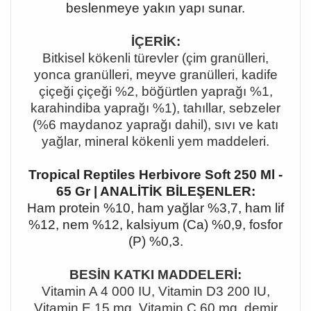
beslenmeye yakın yapı sunar.
İÇERİK:
Bitkisel kökenli türevler (çim granülleri,
yonca granülleri, meyve granülleri, kadife
çiçeği çiçeği %2, böğürtlen yaprağı %1,
karahindiba yaprağı %1), tahıllar, sebzeler
(%6 maydanoz yaprağı dahil), sıvı ve katı
yağlar, mineral kökenli yem maddeleri.
Tropical Reptiles Herbivore Soft 250 Ml -
65 Gr | ANALİTİK BİLEŞENLER:
Ham protein %10, ham yağlar %3,7, ham lif
%12, nem %12, kalsiyum (Ca) %0,9, fosfor
(P) %0,3.
BESİN KATKI MADDELERİ:
Vitamin A 4 000 IU, Vitamin D3 200 IU,
Vitamin E 15 mg, Vitamin C 60 mg, demir