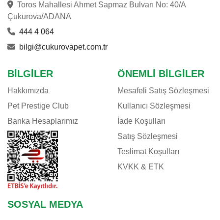
Toros Mahallesi Ahmet Sapmaz Bulvarı No: 40/A
Çukurova/ADANA
444 4 064
bilgi@cukurovapet.com.tr
BILGILER
ÖNEMLI BILGILER
Hakkımızda
Mesafeli Satış Sözleşmesi
Pet Prestige Club
Kullanıcı Sözleşmesi
Banka Hesaplarımız
İade Koşulları
Satış Sözleşmesi
Teslimat Koşulları
KVKK & ETK
SOSYAL MEDYA