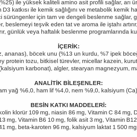
25) ile yüksek kaliteli amino asit profili sağlar, arı ü
n
D3 katk
ısı ile kemik sağlığını ve metabolik kemik h
ci sürüngenler için tam ve dengeli beslenme sa
ğlar,
 beslemeyi teşvik eden tat ve aroma ile iştahı artırır, 
rır, günlük veya haftalık beslenme programlarında kull
İÇERİK:
z, ananas), böcek unu (%13 un kurdu, %7 ipek böce
y protein tozu, bitkisel türevler, micellar kazein, kur
kalsiyum karbonat), algler, stearyan magnezyum, may
ANALİTİK BİLEŞENLER:
m yağ %6,0, ham lif %4,0, nem %9,0, kalsiyum (Ca) 
BESİN KATKI MADDELERİ:
kolin klorür 109 mg, niasin 86 mg, Vitamin C 84 mg,
) 13 mg, Vitamin B6 10 mg, folik asit 3 mg, Vitamin B1
41 mg, beta‑karoten 96 mg, kalsiyum laktat 1 500 mg