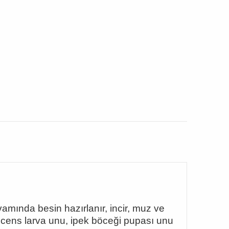
mında besin hazırlanır, incir, muz ve
llucens larva unu, ipek böceği pupası unu