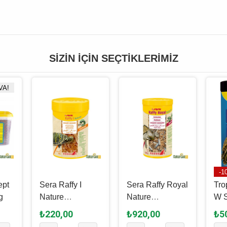
SIZIN İÇIN SEÇTIKLERIMIZ
VA!
-1
ept
Sera Raffy I
Sera Raffy Royal
Tro
g
Nature
Nature
W S
Kaplumbağa
Kaplumbağa
Ka
₺220,00
₺920,00
₺5
Yemi 100 Ml - 14
Yemi 1 L - 220
Yem