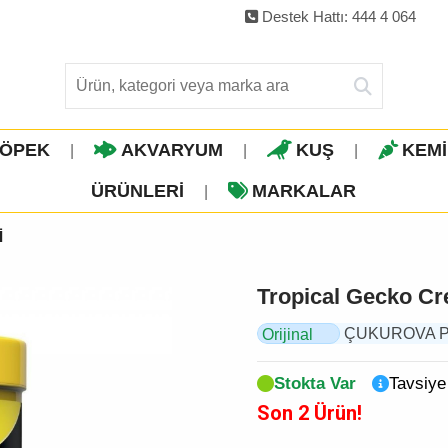
Destek Hattı: 444 4 064
ÖPEK
AKVARYUM
KUŞ
KEM
|
|
|
ÜRÜNLERI
MARKALAR
|
İ
Tropical Gecko Cre
ÇUKUROVA PET,
Orijinal
Ürün
Stokta Var
Tavsiye
Son 2 Ürün!