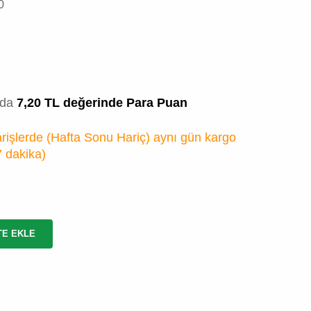
0
zda
7,20 TL değerinde Para Puan
rişlerde (Hafta Sonu Hariç) aynı gün kargo
7 dakika
)
TE EKLE