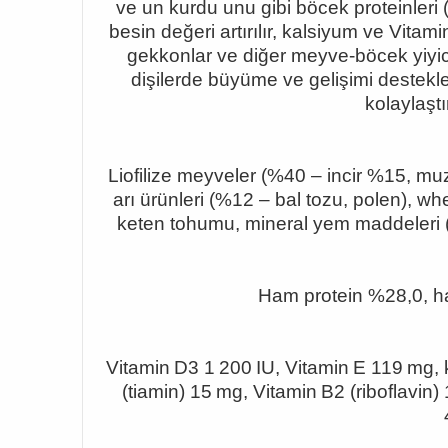
ve un kurdu unu gibi böcek proteinleri (%
besin değeri artırılır, kalsiyum ve Vitami
gekkonlar ve diğer meyve
‑böcek yiyi
dişilerde büyüme ve gelişimi destekler,
kolaylaştı
Liofilize meyveler (%40
– incir %15, mu
arı ürünleri (%12
– bal tozu, polen), whe
keten tohumu, mineral yem maddeleri (
Ham protein %28,0, ha
Vitamin
D3 1 200 IU, Vitamin E 119 mg, 
(tiamin) 15 mg, Vitamin B2 (riboflavin