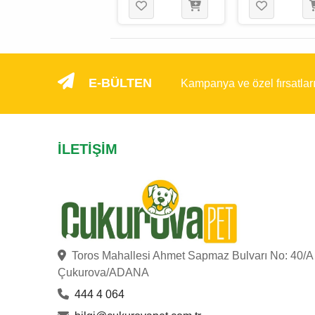
130 Gr
Gr
E-BÜLTEN
Kampanya ve özel fırsatlar
İLETIŞIM
Toros Mahallesi Ahmet Sapmaz Bulvarı No: 40/A
Çukurova/ADANA
444 4 064