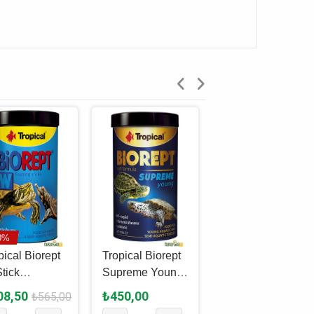
KARGO BEDAVA!
0%
pical Biorept
Tropical Biorept
Tetra ReptoMin
tick
Supreme Young
Kova Sticks
plumbağa
250 Ml - 90 Gr
Kaplumbağa
08,50
₺450,00
₺4.030,00
₺565,00
i 1000 Ml -
Yemi̇ 10 L - 2800