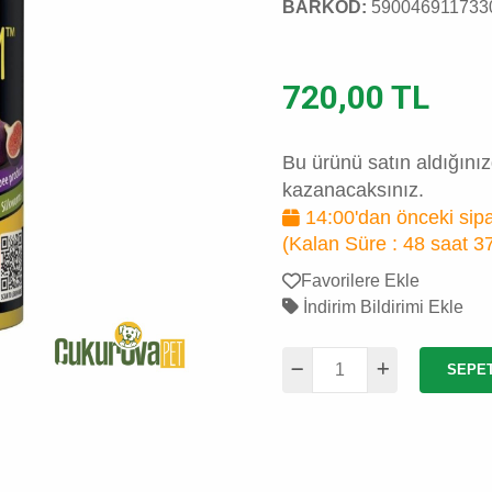
BARKOD:
590046911733
720,00 TL
Bu ürünü satın aldığını
kazanacaksınız.
14:00'dan önceki sipa
(Kalan Süre :
48 saat 3
Favorilere Ekle
İndirim Bildirimi Ekle
SEPE