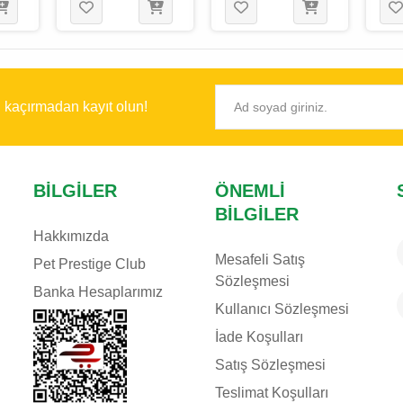
Gr
Gr
300
ı kaçırmadan kayıt olun!
BILGILER
ÖNEMLI
BILGILER
Hakkımızda
Mesafeli Satış
Pet Prestige Club
Sözleşmesi
Banka Hesaplarımız
Kullanıcı Sözleşmesi
İade Koşulları
Satış Sözleşmesi
Teslimat Koşulları