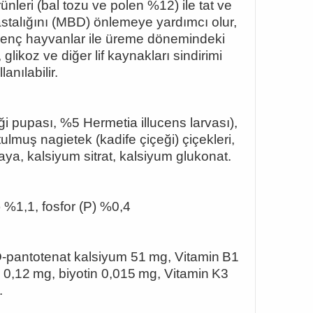
rünleri (bal tozu ve polen %12) ile tat ve
astalığını (MBD) önlemeye yardımcı olur,
 genç hayvanlar ile üreme dönemindeki
glikoz ve diğer lif kaynakları sindirimi
anılabilir.
ği pupası, %5 Hermetia illucens larvası),
utulmu
ş nagietek (kadife çiçeği) çiçekleri,
a, kalsiyum sitrat, kalsiyum glukonat
.
%1,1, fosfor (P) %0,4
 D‑pantotenat kalsiyum 51 mg, Vitamin B1
2 0,12 mg, biyotin 0,015 mg, Vitamin K3
.