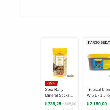
KARGO BEDA
-15%
Tetra ReptoMin
Sera Raffy
Tropical Bior
Sticks
Mineral Sticks
W 5 L - 1.5 K
Kaplumbağa
Kaplumbağa
₺450,00
₺735,25
₺2.150,00
₺865,00
Yemi 500 Ml -
Yemi 1 L - 215