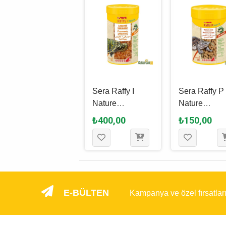
Tropical Biorept
Sera Raffy I
Sera Raffy P
W Young 250 Ml
Nature
Nature
- 100 Gr
Kaplumbağa
Kaplumbağa
₺285,00
₺400,00
₺150,00
Yemi̇ 250 Ml - 36
Yemi 100 Ml 
Gr
Gr
E-BÜLTEN
Kampanya ve özel fırsatlar