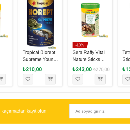
-10%
Tropical Biorept
Sera Raffy Vital
Tet
Supreme Young
Nature Sticks
Sti
100 Ml - 36 Gr
Kaplumbağa
Ka
₺210,00
₺243,00
₺1
₺270,00
- 22
Yemi 250 Ml - 47
Yem
Gr
Gr
ı kaçırmadan kayıt olun!