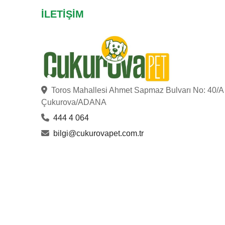
İLETIŞIM
Toros Mahallesi Ahmet Sapmaz Bulvarı No: 40/A
Çukurova/ADANA
444 4 064
bilgi@cukurovapet.com.tr
ÇUKUROVA PET
© Copyright 2023
. Hakları Saklıdır.