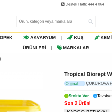
Destek Hattı: 444 4 064
ÖPEK
AKVARYUM
KUŞ
KEM
|
|
|
ÜRÜNLERI
MARKALAR
|
İ
Tropical Biorept W
ÇUKUROVA PET,
Orijinal
Ürün
Stokta Var
Tavsiye
Son 2 Ürün!
KARGO BEDAVA!