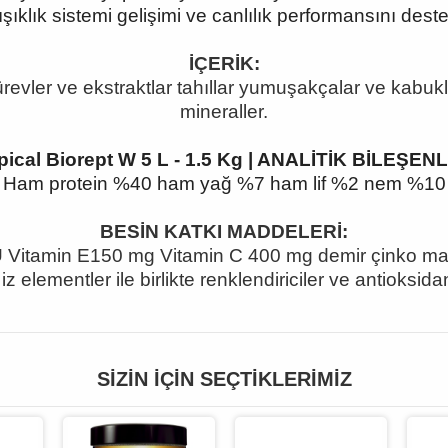
şıklık sistemi gelişimi ve canlılık performansını deste
İÇERİK:
 türevler ve ekstraktlar tahıllar yumuşakçalar ve kabuk
mineraller.
pical Biorept W 5 L - 1.5 Kg | ANALİTİK BİLEŞEN
Ham protein %40 ham yağ %7 ham lif %2 nem %10
BESİN KATKI MADDELERİ:
IU Vitamin E150 mg Vitamin C 400 mg demir çinko ma
iz elementler ile birlikte renklendiriciler ve antioksidanl
SIZIN İÇIN SEÇTIKLERIMIZ