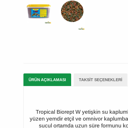
ÜRÜN AÇIKLAMASI
TAKSIT SEÇENEKLERI
Tropical Biorept W yetişkin su kaplum
yüzen yemdir etçil ve omnivor kaplumbağa
sucul ortamda uzun süre formunu kor