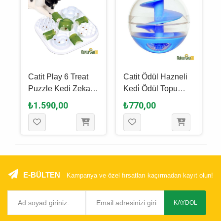
Catit Play 6 Treat
Catit Ödül Hazneli
Puzzle Kedi Zeka
Kedi̇ Ödül Topu
Oyuncağı 37 Cm
Mavi 7 Cm
₺1.590,00
₺770,00
E-BÜLTEN
Kampanya ve özel fırsatları kaçırmadan kayıt olun!
KAYDOL