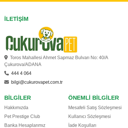
İLETIŞIM
Toros Mahallesi Ahmet Sapmaz Bulvarı No: 40/A
Çukurova/ADANA
444 4 064
bilgi@cukurovapet.com.tr
BILGILER
ÖNEMLI BILGILER
Hakkımızda
Mesafeli Satış Sözleşmesi
Pet Prestige Club
Kullanıcı Sözleşmesi
Banka Hesaplarımız
İade Koşulları