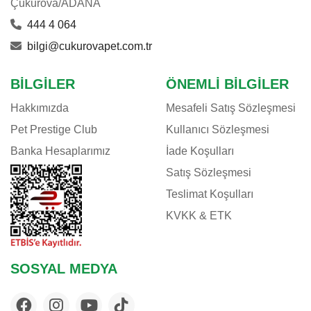
Çukurova/ADANA
444 4 064
bilgi@cukurovapet.com.tr
BILGILER
ÖNEMLI BILGILER
Hakkımızda
Mesafeli Satış Sözleşmesi
Pet Prestige Club
Kullanıcı Sözleşmesi
Banka Hesaplarımız
İade Koşulları
Satış Sözleşmesi
Teslimat Koşulları
KVKK & ETK
SOSYAL MEDYA