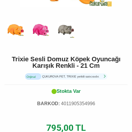
Trixie Sesli Domuz Köpek Oyuncağı
Karışık Renkli - 21 Cm
ÇUKUROVA PET, TRIXIE yetkili satıcısıdır.
Orijinal
Ürün
Stokta Var
BARKOD:
4011905354996
795,00 TL