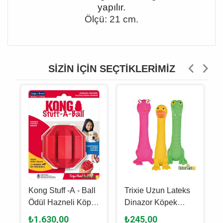
yapılır.
Ölçü: 21 cm.
SIZIN İÇIN SEÇTIKLERIMIZ
Kong Stuff -A - Ball
Trixie Uzun Lateks
Ödül Hazneli Köpek
Dinazor Köpek
Oyuncağı Kırmızı - L
Oyuncağı Karışık
₺1.630,00
₺245,00