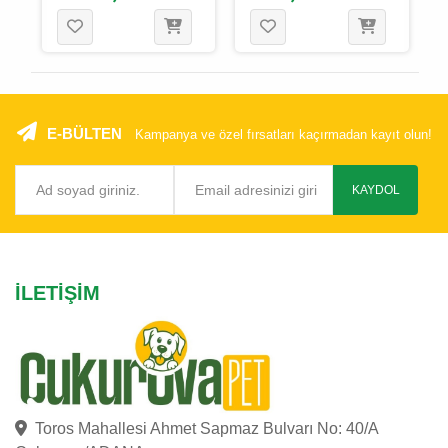
/ 9.5 Cm
Çeşitli - 18 Cm
E-BÜLTEN
Kampanya ve özel fırsatları kaçırmadan kayıt olun!
KAYDOL
İLETIŞIM
Toros Mahallesi Ahmet Sapmaz Bulvarı No: 40/A