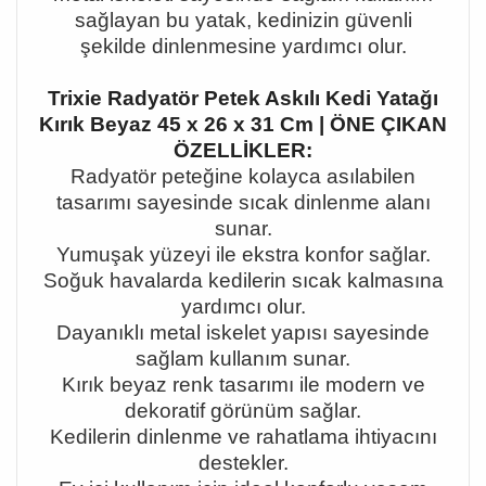
sa
ğ
layan bu yatak, kedinizin g
ü
venli
ş
ekilde dinlenmesine yard
ı
mc
ı
olur.
Trixie Radyatör Petek Askılı Kedi Yatağı
Kırık Beyaz 45 x 26 x 31 Cm | ÖNE ÇIKAN
ÖZELLİKLER:
Radyat
ö
r pete
ğ
ine kolayca as
ı
labilen
tasar
ı
m
ı
sayesinde s
ı
cak dinlenme alan
ı
sunar.
Yumu
ş
ak y
ü
zeyi ile ekstra konfor sa
ğ
lar.
So
ğ
uk havalarda kedilerin s
ı
cak kalmas
ı
na
yard
ı
mc
ı
olur.
Dayan
ı
kl
ı
metal iskelet yap
ı
s
ı
sayesinde
sa
ğ
lam kullan
ı
m sunar.
K
ı
r
ı
k beyaz renk tasar
ı
m
ı
ile modern ve
dekoratif g
ö
r
ü
n
ü
m sa
ğ
lar.
Kedilerin dinlenme ve rahatlama ihtiyac
ı
n
ı
destekler.