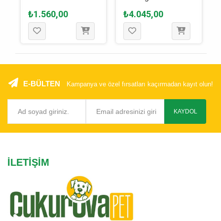
Kedi Yatağı 51 x 36
x 18.5 Cm
₺1.560,00
₺4.045,00
Cm
E-BÜLTEN
Kampanya ve özel fırsatları kaçırmadan kayıt olun!
KAYDOL
İLETIŞIM