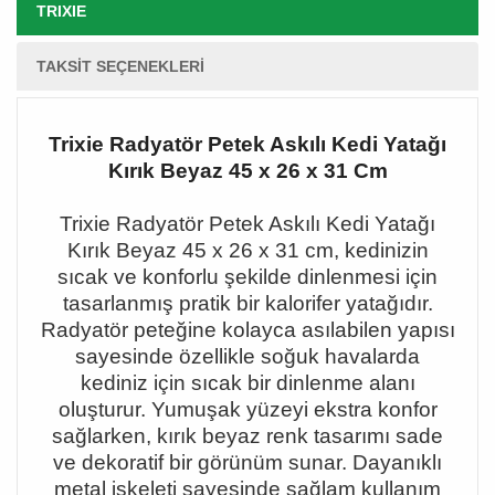
TRIXIE
TAKSIT SEÇENEKLERI
Trixie Radyatör Petek Askılı Kedi Yatağı
Kırık Beyaz 45 x 26 x 31 Cm
Trixie Radyat
ö
r Petek Ask
ı
l
ı
Kedi Yata
ğı
K
ı
r
ı
k Beyaz 45 x 26 x 31 cm, kedinizin
s
ı
cak ve konforlu
ş
ekilde dinlenmesi i
ç
in
tasarlanm
ış
pratik bir kalorifer yata
ğı
d
ı
r.
Radyat
ö
r pete
ğ
ine kolayca as
ı
labilen yap
ı
s
ı
sayesinde
ö
zellikle so
ğ
uk havalarda
kediniz i
ç
in s
ı
cak bir dinlenme alan
ı
olu
ş
turur. Yumu
ş
ak y
ü
zeyi ekstra konfor
sa
ğ
larken, k
ı
r
ı
k beyaz renk tasar
ı
m
ı
sade
ve dekoratif bir g
ö
r
ü
n
ü
m sunar. Dayan
ı
kl
ı
metal iskeleti sayesinde sa
ğ
lam kullan
ı
m