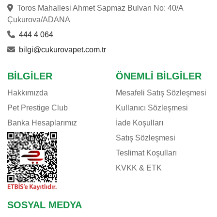
Toros Mahallesi Ahmet Sapmaz Bulvarı No: 40/A
Çukurova/ADANA
444 4 064
bilgi@cukurovapet.com.tr
BILGILER
ÖNEMLI BILGILER
Hakkımızda
Mesafeli Satış Sözleşmesi
Pet Prestige Club
Kullanıcı Sözleşmesi
Banka Hesaplarımız
İade Koşulları
Satış Sözleşmesi
Teslimat Koşulları
KVKK & ETK
SOSYAL MEDYA