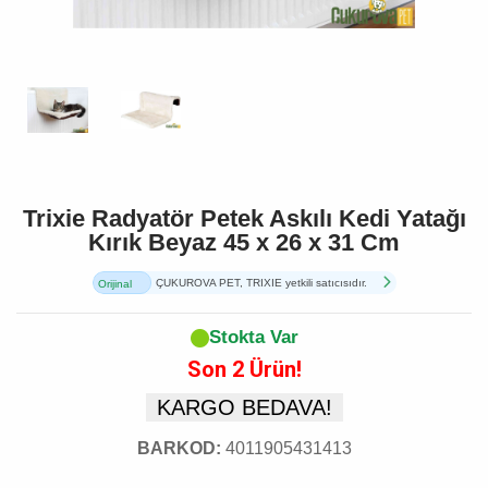
Trixie Radyatör Petek Askılı Kedi Yatağı
Kırık Beyaz 45 x 26 x 31 Cm
ÇUKUROVA PET, TRIXIE yetkili satıcısıdır.
Orijinal
Ürün
Stokta Var
Son 2 Ürün!
KARGO BEDAVA!
BARKOD:
4011905431413