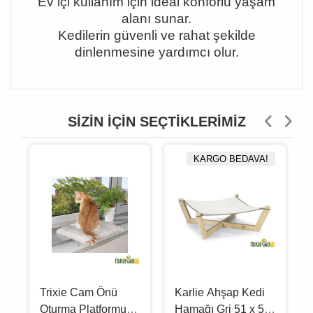
Ev i
ç
i kullan
ı
m i
ç
in ideal konforlu ya
ş
am
alan
ı
sunar.
Kedilerin g
ü
venli ve rahat
ş
ekilde
dinlenmesine yard
ı
mc
ı
olur.
SIZIN İÇIN SEÇTIKLERIMIZ
KARGO BEDAVA!
Trixie Cam Önü
Karlie Ahşap Kedi
Oturma Platformu
Hamağı Gri 51 x 51