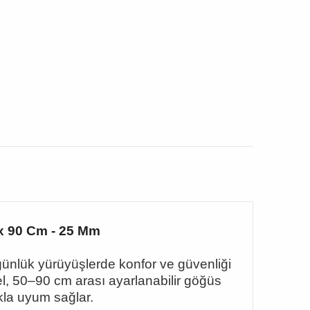
x 90 Cm - 25 Mm
günlük yürüyüşlerde konfor ve güvenliği
l, 50
–90 cm aras
ı ayarlanabilir göğüs
kla uyum sağlar.