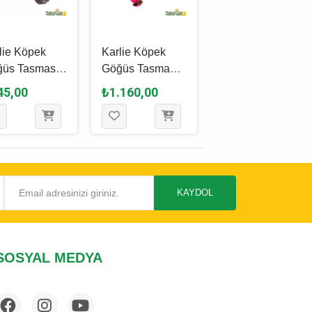
lie Köpek
Karlie Köpek
Karlie Easy
üs Tasması
Göğüs Tasma
Walker Köpek
 M - 45 - 70
Kilitli Xl 90 - 120
Göğüs Tasması
45,00
₺1.160,00
₺985,00
Cm Pembe
Xl - 52 x 84 Cm
KAYDOL
SOSYAL MEDYA