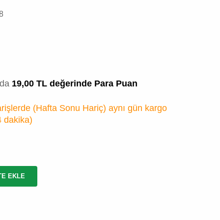
8
zda
19,00 TL değerinde Para Puan
rişlerde (Hafta Sonu Hariç) aynı gün kargo
4 dakika
)
TE EKLE