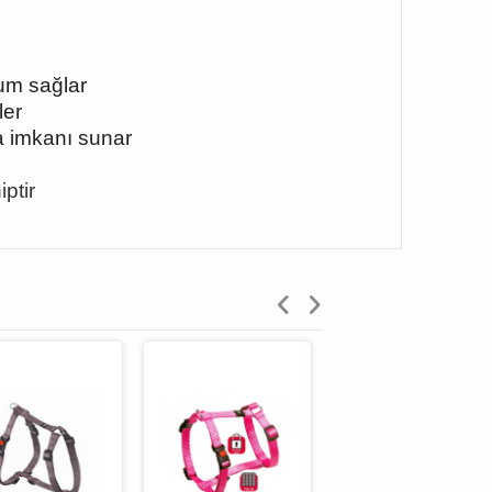
yum sağlar
ler
a imkanı sunar
ptir