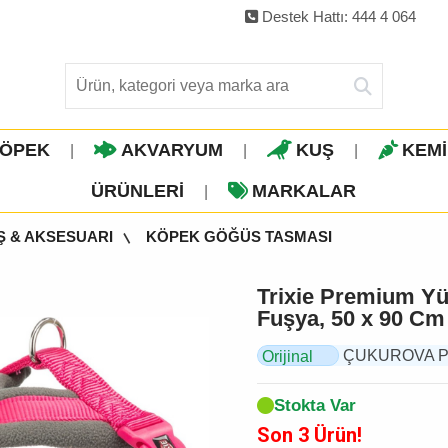
Destek Hattı: 444 4 064
ÖPEK
AKVARYUM
KUŞ
KEM
|
|
|
ÜRÜNLERI
MARKALAR
|
Ş & AKSESUARI
KÖPEK GÖĞÜS TASMASI
Trixie Premium Yü
Fuşya, 50 x 90 Cm
ÇUKUROVA PET, 
Orijinal
Ürün
Stokta Var
Son 3 Ürün!