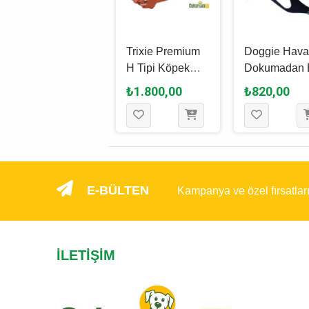
Karlie Yavru
Trixie Premium
Doggie Hava
Köpek Göğüs -
H Tipi Köpek
Dokumadan 
Gezdirme
Göğüs Tasması
Yapımı Köpe
₺955,00
₺1.800,00
₺820,00
Tasması 25 - 35
L - XL, Pas
Göğüs Tasma
Cm Kahverengi
Rengi, 75 x 120
Xl - 2.5 x 65 
Cm - 25 Mm
Cm - Siyah
E-BÜLTEN
Kampanya ve özel fırsatlar
İLETIŞIM