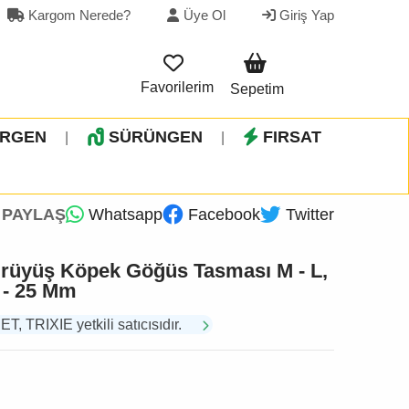
Kargom Nerede?
Üye Ol
Giriş Yap
Favorilerim
Sepetim
İRGEN
SÜRÜNGEN
FIRSAT
|
|
PAYLAŞ
Whatsapp
Facebook
Twitter
rüyüş Köpek Göğüs Tasması M - L,
 - 25 Mm
TRIXIE yetkili satıcısıdır.