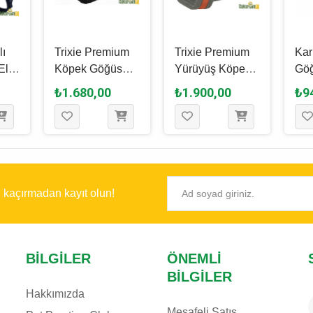
lı
Trixie Premium
Trixie Premium
Kar
El
Köpek Göğüs
Yürüyüş Köpek
Göğ
k
Tasması 55 - 70
Göğüs Tasması
Gri
₺1.680,00
₺1.900,00
₺9
sı
Cm - 20 Mm - M
M, Pas Rengi, 45
Cm
- 75
Si̇yah
x 80 Cm - 25 Mm
ı kaçırmadan kayıt olun!
BILGILER
ÖNEMLI
BILGILER
Hakkımızda
Mesafeli Satış