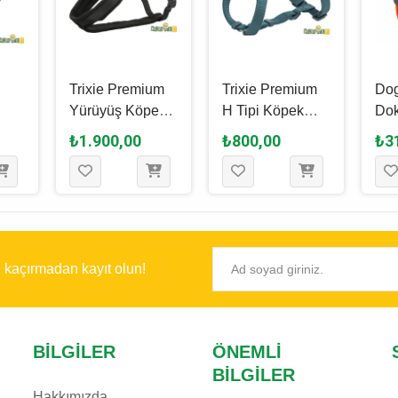
Trixie Premium
Trixie Premium
Dog
Yürüyüş Köpek
H Tipi Köpek
Do
Göğüs Tasması
Göğüs Tasması
Neo
₺1.900,00
₺800,00
₺3
M, Siyah, 45 x 80
Xs - S, Petrol
Yap
s
Cm - 25 Mm
Mavisi, 30 x 44
Kö
x 70
Cm - 10 Mm
Tas
26 
ı kaçırmadan kayıt olun!
BILGILER
ÖNEMLI
BILGILER
Hakkımızda