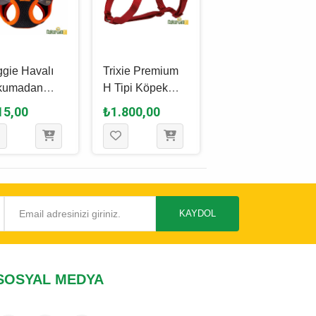
gie Havalı
Trixie Premium
Trixie Premium
kumadan
H Tipi Köpek
Köpek Göğüs
n Serisi El
Göğüs Tasması
Tasması Xs 33 -
15,00
₺1.800,00
₺1.040,00
ımı Küçük Irk
L - XL, Kırmızı,
42 Cm x 10 Mm -
pek Göğüs
75 x 120 Cm - 25
Kırmızı
ması 3xs 22 -
Mm
Cm - Turuncu
KAYDOL
SOSYAL MEDYA