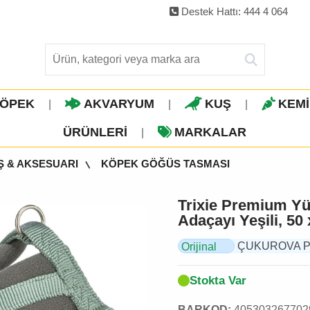
Destek Hattı: 444 4 064
ÖPEK
AKVARYUM
KUŞ
KEM
|
|
|
ÜRÜNLERI
MARKALAR
|
Ş & AKSESUARI
KÖPEK GÖĞÜS TASMASI
Trixie Premium Yü
Adaçayı Yeşili, 50
ÇUKUROVA PET, 
Orijinal
Ürün
Stokta Var
BARKOD:
405303267702