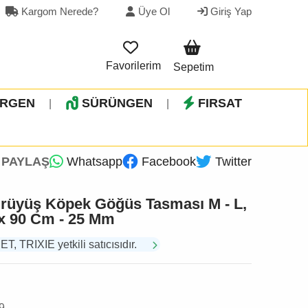
Kargom Nerede?
Üye Ol
Giriş Yap
Favorilerim
Sepetim
İRGEN
SÜRÜNGEN
FIRSAT
|
|
PAYLAŞ
Whatsapp
Facebook
Twitter
rüyüş Köpek Göğüs Tasması M - L,
 x 90 Cm - 25 Mm
TRIXIE yetkili satıcısıdır.
9