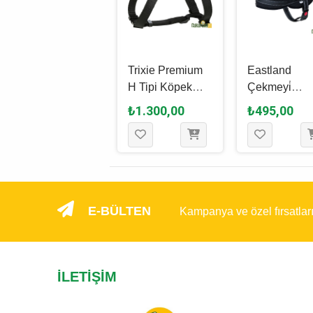
Ezydog Köpek
Trixie Premium
Eastland
Göğüs Tasması
H Tipi Köpek
Çekmeyi̇
Crosscheck
Göğüs Tasması
Önleyi̇ci̇
₺750,00
₺1.300,00
₺495,00
Training M -
M - L, Siyah, 52
Reflektörlü
Si̇yah
x 75 Cm - 20 Mm
Köpek Göğü
Tasması 2.5 
- 90 Cm
E-BÜLTEN
Kampanya ve özel fırsatlar
İLETIŞIM