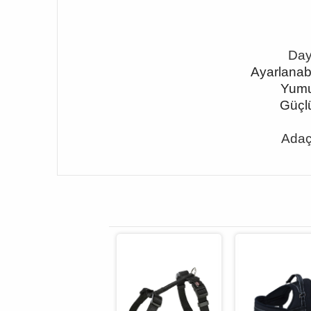
Day
Ayarlanabi
Yumuş
Güçlü
Adaç