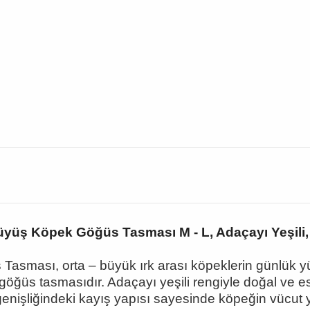
üyüş Köpek Göğüs Tasması M - L, Adaçayı Yeşili,
 Tasması, orta
– büyük
ırk arası köpeklerin günlük y
göğüs tasmasıdır. Adaçayı yeşili rengiyle doğal ve es
genişliğindeki kayış yapısı sayesinde köpeğin vücut 