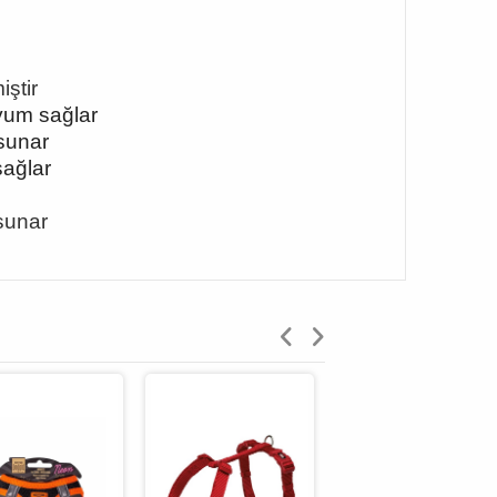
ştir
uyum sağlar
 sunar
sağlar
sunar