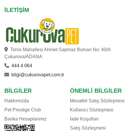
İLETIŞIM
Toros Mahallesi Ahmet Sapmaz Bulvarı No: 40/A
Çukurova/ADANA
444 4 064
bilgi@cukurovapet.com.tr
BILGILER
ÖNEMLI BILGILER
Hakkımızda
Mesafeli Satış Sözleşmesi
Pet Prestige Club
Kullanıcı Sözleşmesi
Banka Hesaplarımız
İade Koşulları
Satış Sözleşmesi