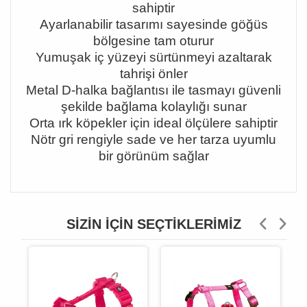
sahiptir
Ayarlanabilir tasar
ı
m
ı
sayesinde g
öğü
s
b
ö
lgesine tam oturur
Yumu
ş
ak i
ç
y
ü
zeyi s
ü
rt
ü
nmeyi azaltarak
tahri
ş
i
ö
nler
Metal D-halka ba
ğ
lant
ı
s
ı
ile tasmay
ı
g
ü
venli
ş
ekilde ba
ğ
lama kolayl
ığı
sunar
Orta
ı
rk k
ö
pekler i
ç
in ideal
ö
l
çü
lere sahiptir
N
ö
tr gri rengiyle sade ve her tarza uyumlu
bir g
ö
r
ü
n
ü
m sa
ğ
lar
SIZIN İÇIN SEÇTIKLERIMIZ