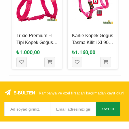
Trixie Premium H
Karlie Köpek Göğüs
Tipi Köpek Göğüs
Tasma Kilitli Xl 90 -
Tasması S - M,
120 Cm Pembe
₺1.000,00
₺1.160,00
-
Fuşya, 42 x 60 Cm -
15 Mm
E-BÜLTEN
Kampanya ve özel fırsatları kaçırmadan kayıt olun!
KAYDOL