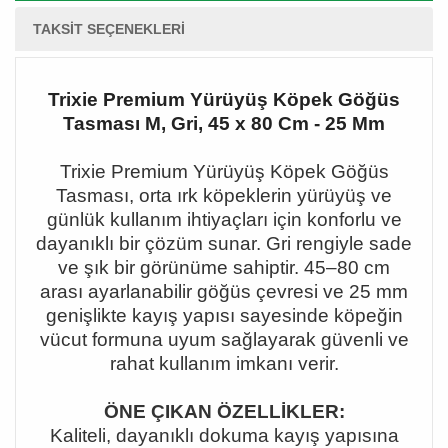
TAKSIT SEÇENEKLERI
Trixie Premium Yürüyüş Köpek Göğüs
Tasması M, Gri, 45 x 80 Cm - 25 Mm
Trixie Premium Y
ü
r
ü
y
üş
K
ö
pek G
öğü
s
Tasmas
ı
, orta
ı
rk k
ö
peklerin y
ü
r
ü
y
üş
ve
g
ü
nl
ü
k kullan
ı
m ihtiya
ç
lar
ı
i
ç
in konforlu ve
dayan
ı
kl
ı
bir
çö
z
ü
m sunar. Gri rengiyle sade
ve
şı
k bir g
ö
r
ü
n
ü
me sahiptir. 45–80 cm
aras
ı
ayarlanabilir g
öğü
s
ç
evresi ve 25 mm
geni
ş
likte kay
ış
yap
ı
s
ı
sayesinde k
ö
pe
ğ
in
v
ü
cut formuna uyum sa
ğ
layarak g
ü
venli ve
rahat kullan
ı
m imkan
ı
verir.
Ö
NE
Ç
IKAN
Ö
ZELL
İ
KLER:
Kaliteli, dayan
ı
kl
ı
dokuma kay
ış
yap
ı
s
ı
na