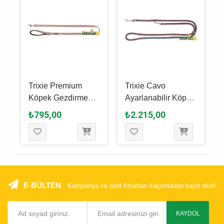
Trixie Premium
Trixie Cavo
Köpek Gezdirme
Ayarlanabilir Köpek
Kayışı Xs, Pudra
Gezdirme Kayışı L -
₺795,00
₺2.215,00
Pembesi, 1.2 M - 10
XL, Bordo - Petrol
Mm
Mavisi, 2 M x 18 Mm
E-BÜLTEN
Kampanya ve özel fırsatları kaçırmadan kayıt olun!
KAYDOL