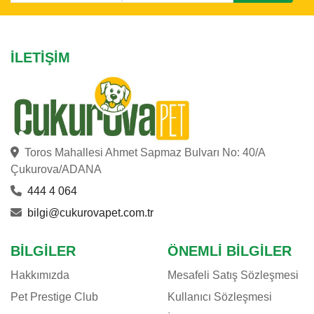
İLETIŞIM
Toros Mahallesi Ahmet Sapmaz Bulvarı No: 40/A
Çukurova/ADANA
444 4 064
bilgi@cukurovapet.com.tr
BILGILER
ÖNEMLI BILGILER
Hakkımızda
Mesafeli Satış Sözleşmesi
Pet Prestige Club
Kullanıcı Sözleşmesi