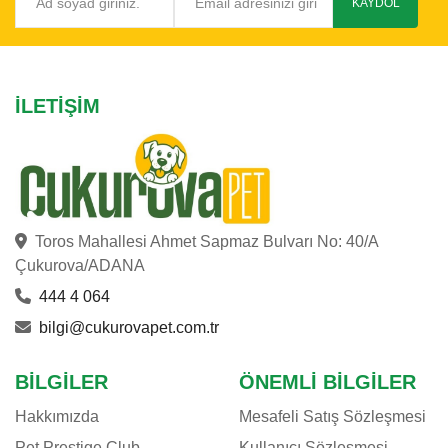
KAYDOL
İLETIŞIM
Toros Mahallesi Ahmet Sapmaz Bulvarı No: 40/A
Çukurova/ADANA
444 4 064
bilgi@cukurovapet.com.tr
BILGILER
ÖNEMLI BILGILER
Hakkımızda
Mesafeli Satış Sözleşmesi
Pet Prestige Club
Kullanıcı Sözleşmesi