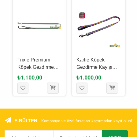
Trixie Premium
Karlie Köpek
Köpek Gezdirme
Gezdirme Kayışı
Kayışı Xs - S,
100 Cm
₺1.100,00
₺1.000,00
Adaçayı Yeşili, 1.2
M - 15 Mm
E-BÜLTEN
Kampanya ve özel fırsatları kaçırmadan kayıt olun!