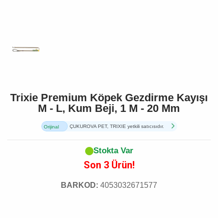
Trixie Premium Köpek Gezdirme Kayışı
M - L, Kum Beji, 1 M - 20 Mm
ÇUKUROVA PET, TRIXIE yetkili satıcısıdır.
Orijinal
Ürün
Stokta Var
Son 3 Ürün!
BARKOD:
4053032671577