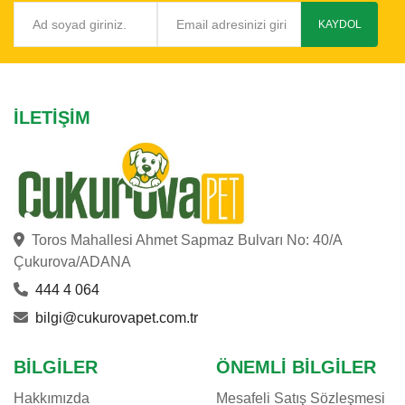
KAYDOL
İLETIŞIM
Toros Mahallesi Ahmet Sapmaz Bulvarı No: 40/A
Çukurova/ADANA
444 4 064
bilgi@cukurovapet.com.tr
BILGILER
ÖNEMLI BILGILER
Hakkımızda
Mesafeli Satış Sözleşmesi