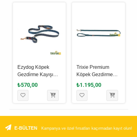
Ezydog Köpek
Trixie Premium
-
Gezdi̇rme Kayışı
Köpek Gezdirme
,
Leash Vario 4 Lite
Kayışı M - L, Petrol
₺570,00
₺1.195,00
185 Cm - Denim
Mavisi, 1 M - 20 Mm
E-BÜLTEN
Kampanya ve özel fırsatları kaçırmadan kayıt olun!