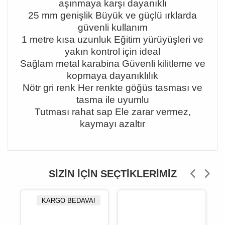
aşınmaya karşı dayanıklı
25 mm genişlik
Büyük ve güçlü
ırklarda
güvenli kullanım
1 metre kısa uzunluk
E
ğitim yürüyüşleri ve
yakın kontrol için ideal
Sağlam metal karabina
Güvenli kilitleme ve
kopmaya dayan
ıklılık
Nötr gri renk
Her renkte gö
ğüs tasması ve
tasma ile uyumlu
Tutması rahat sap
Ele zarar vermez,
kaymay
ı azaltır
SIZIN İÇIN SEÇTIKLERIMIZ
KARGO BEDAVA!