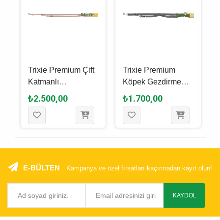
Trixie Premium Çift
Trixie Premium
Katmanlı
Köpek Gezdirme
Ayarlanabilir Köpek
Kayışı L - XL, Gri, 2
₺2.500,00
₺1.700,00
Gezdirme Kayışı L -
M - 25 Mm
XL, Pudra Pembesi,
2 M x 25 Mm
E-BÜLTEN
Kampanya ve özel fırsatları kaçırmadan kayıt olun!
KAYDOL