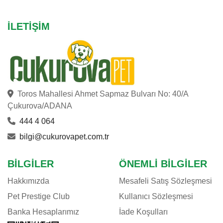
İLETIŞIM
Toros Mahallesi Ahmet Sapmaz Bulvarı No: 40/A
Çukurova/ADANA
444 4 064
bilgi@cukurovapet.com.tr
BILGILER
ÖNEMLI BILGILER
Hakkımızda
Mesafeli Satış Sözleşmesi
Pet Prestige Club
Kullanıcı Sözleşmesi
Banka Hesaplarımız
İade Koşulları