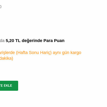
0
zda
5,20 TL değerinde Para Puan
rişlerde (Hafta Sonu Hariç) aynı gün kargo
 dakika
)
TE EKLE