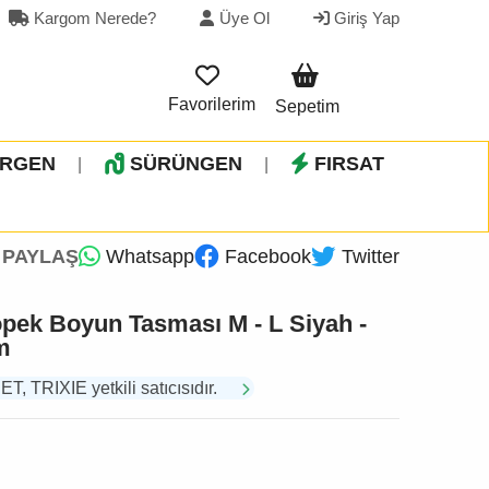
Kargom Nerede?
Üye Ol
Giriş Yap
Favorilerim
Sepetim
İRGEN
SÜRÜNGEN
FIRSAT
|
|
PAYLAŞ
Whatsapp
Facebook
Twitter
pek Boyun Tasması M - L Siyah -
m
TRIXIE yetkili satıcısıdır.