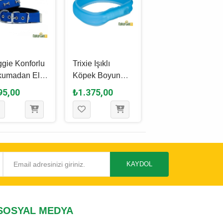
gie Konforlu
Trixie Işıklı
Trixie Yavru
kumadan El
Köpek Boyun
Köpek Boyun
ımı Kemik
Tasması M - L
Tasması S - M 17
95,00
₺1.375,00
₺565,00
lü Köpek
Mavi - 30 Mm -
- 25 Cm 6'lı
un Tasması 2
50 Cm
0 - 35 Cm -
al Mavi
KAYDOL
SOSYAL MEDYA