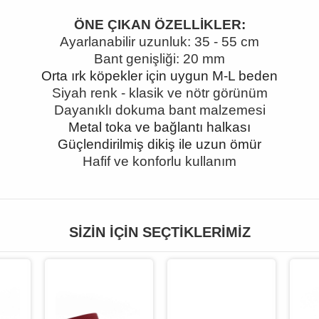
ÖNE ÇIKAN ÖZELLİKLER:
Ayarlanabilir uzunluk: 35
- 55 cm
Bant geni
şliği: 20 mm
Orta ırk köpekler için uygun M-L beden
Siyah renk
- klasik ve nötr görünüm
Dayan
ıklı dokuma bant malzemesi
Metal toka ve bağlantı halkası
Güçlendirilmiş dikiş ile uzun ömür
Hafif ve konforlu kullanım
SIZIN İÇIN SEÇTIKLERIMIZ