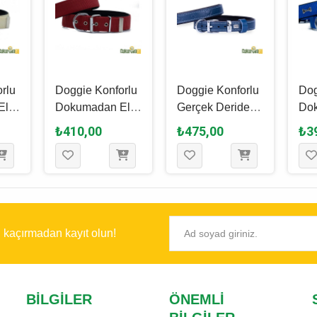
rlu
Doggie Konforlu
Doggie Konforlu
Dog
El
Dokumadan El
Gerçek Deriden
Do
k
Yapımı Köpek
El Yapımı Pati
Yap
₺410,00
₺475,00
₺3
Boyun Tasması
Desenli Köpek
Süs
sı L
S - 5 x 50 - 60
Boyun Tasması
Boy
0
Cm - Kırmızı
M - 2 x 35 - 40
x 3
Cm - Royal Mavi
Roy
ı kaçırmadan kayıt olun!
BILGILER
ÖNEMLI