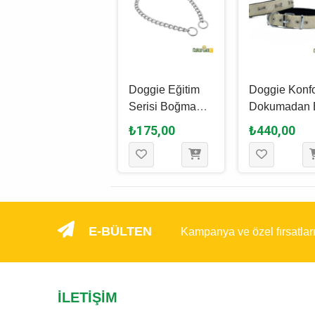
Doggie Eğitim
Doggie Eğitim
Doggie Konfo
Serisi Çift
Serisi Boğma
Dokumadan 
Boğma Zincirli
Zincirli Köpek
Yapımı Kemi
₺240,00
₺175,00
₺440,00
Köpek Boyun
Boyun Tasması
Süslü Köpek
Tasması L - 2.5 x
M - 4 x 75 - 75
Boyun Tasma
60 - 60 Cm -
Cm - Krom
- 2.5 x 42 - 5
Krom
Cm - Haki
E-BÜLTEN
Kampanya ve özel fırsatlar
İLETIŞIM