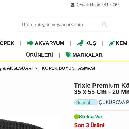
Destek Hattı: 444 4 064
ÖPEK
AKVARYUM
KUŞ
KEM
|
|
|
ÜRÜNLERI
MARKALAR
|
Ş & AKSESUARI
KÖPEK BOYUN TASMASI
Trixie Premium Kö
35 x 55 Cm - 20 M
ÇUKUROVA PET, 
Orijinal
Ürün
Stokta Var
Son 3 Ürün!