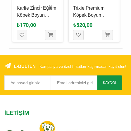
Karlie Zi̇nci̇r Eği̇ti̇m
Trixie Premium
Köpek Boyun
Köpek Boyun
i
Tasması M - 2.5 x
Tasması M - L
₺170,00
₺520,00
50 Cm
Fuşya - 35 x 55 Cm
- 20 Mm
E-BÜLTEN
Kampanya ve özel fırsatları kaçırmadan kayıt olun!
KAYDOL
İLETIŞIM