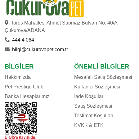
Toros Mahallesi Ahmet Sapmaz Bulvarı No: 40/A
Çukurova/ADANA
444 4 064
bilgi@cukurovapet.com.tr
BILGILER
ÖNEMLI BILGILER
Hakkımızda
Mesafeli Satış Sözleşmesi
Pet Prestige Club
Kullanıcı Sözleşmesi
Banka Hesaplarımız
İade Koşulları
Satış Sözleşmesi
Teslimat Koşulları
KVKK & ETK