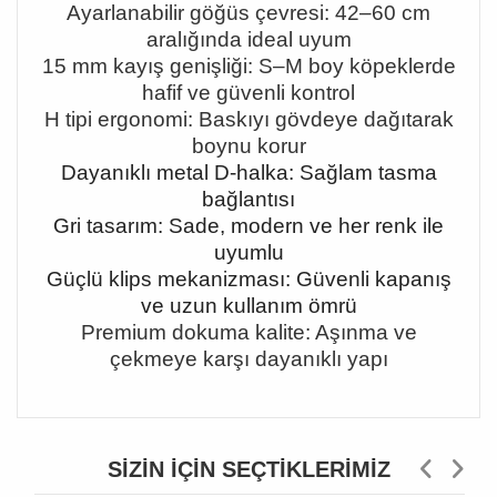
Ayarlanabilir göğüs çevresi: 42
–60 cm
aral
ığında ideal uyum
15 mm kayış genişliği: S
–M boy köpeklerde
hafif ve güvenli kontrol
H tipi ergonomi: Bask
ıyı gövdeye dağıtarak
boynu korur
Dayanıklı metal D-halka: Sağlam tasma
bağlantısı
Gri tasarım: Sade, modern ve her renk ile
uyumlu
Güçlü klips mekanizması: Güvenli kapanış
ve uzun kullanım ömrü
Premium dokuma kalite: Aşınma ve
çekmeye karşı dayanıklı yapı
SIZIN İÇIN SEÇTIKLERIMIZ