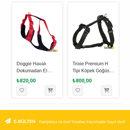
Doggie Havalı
Trixie Premium H
Dokumadan El
Tipi Köpek Göğüs
Yapımı Köpek
Tasması Xs - S,
₺820,00
₺800,00
m
Göğüs Tasması Xl -
Siyah, 30 x 44 Cm -
2.5 x 65 - 75 Cm -
10 Mm
Kırmızı
E-BÜLTEN
Kampanya ve özel fırsatları kaçırmadan kayıt olun!