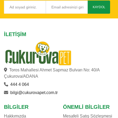
KAYDOL
İLETIŞIM
Toros Mahallesi Ahmet Sapmaz Bulvarı No: 40/A
Çukurova/ADANA
444 4 064
bilgi@cukurovapet.com.tr
BILGILER
ÖNEMLI BILGILER
Hakkımızda
Mesafeli Satış Sözleşmesi