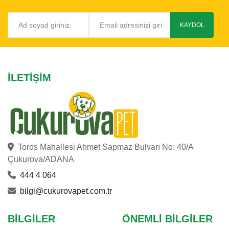
KAYDOL
İLETIŞIM
Toros Mahallesi Ahmet Sapmaz Bulvarı No: 40/A
Çukurova/ADANA
444 4 064
bilgi@cukurovapet.com.tr
BILGILER
ÖNEMLI BILGILER