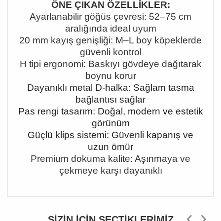
ÖNE ÇIKAN ÖZELLİKLER:
Ayarlanabilir göğüs çevresi: 52
–75 cm
aral
ığında ideal uyum
20 mm kayış genişliği: M
–L boy köpeklerde
güvenli kontrol
H tipi ergonomi: Bask
ıyı gövdeye dağıtarak
boynu korur
Dayanıklı metal D-halka: Sağlam tasma
bağlantısı sağlar
Pas rengi tasarım: Doğal, modern ve estetik
görünüm
Güçlü klips sistemi: Güvenli kapanış ve
uzun ömür
Premium dokuma kalite: Aşınmaya ve
çekmeye karşı dayanıklı
SIZIN İÇIN SEÇTIKLERIMIZ