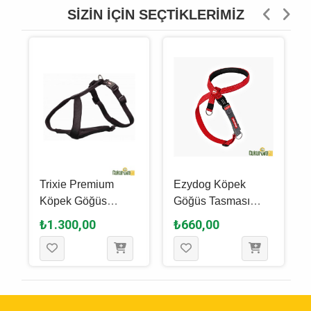
SIZIN İÇIN SEÇTIKLERIMIZ
Trixie Premium
Ezydog Köpek
Köpek Göğüs
Göğüs Tasması
Tasması S 42 - 50
Crosscheck
₺1.300,00
₺660,00
Cm - Si̇yah
Training S - Kırmızı