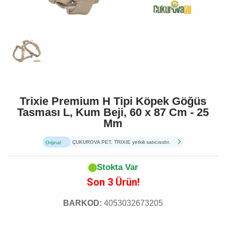
Trixie Premium H Tipi Köpek Göğüs
Tasması L, Kum Beji, 60 x 87 Cm - 25
Mm
ÇUKUROVA PET, TRIXIE yetkili satıcısıdır.
Orijinal
Ürün
Stokta Var
Son 3 Ürün!
BARKOD:
4053032673205