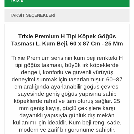
TRIXIE
TAKSIT SEÇENEKLERI
Trixie Premium H Tipi Köpek Göğüs
Tasması L, Kum Beji, 60 x 87 Cm - 25 Mm
Trixie Premium serisinin kum beji renkteki H
tipi göğüs tasması, büyük ırk köpeklerde
dengeli, konforlu ve güvenli yürüyüş
deneyimi sunmak için tasarlanmıştır. 60
–87
cm aral
ığında ayarlanabilir göğüs çevresi
sayesinde geniş göğüs yapısına sahip
köpeklerde rahat ve tam oturuş sağlar. 25
mm geniş kayış, güçlü çekişlere karşı
dayanıklı yapısıyla günlük dış mekân
kullanımı için idealdir. Kum beji rengi sade,
modern ve zarif bir görünüme sahiptir.