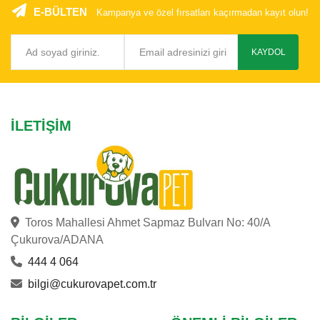
E-BÜLTEN
Kampanya ve özel fırsatları kaçırmadan kayıt olun!
KAYDOL
İLETIŞIM
Toros Mahallesi Ahmet Sapmaz Bulvarı No: 40/A
Çukurova/ADANA
444 4 064
bilgi@cukurovapet.com.tr