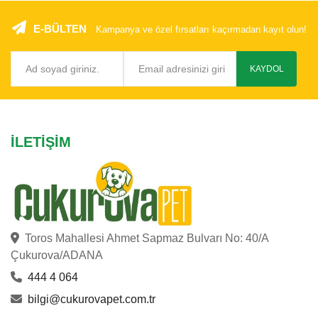
E-BÜLTEN
Kampanya ve özel fırsatları kaçırmadan kayıt olun!
KAYDOL
İLETIŞIM
Toros Mahallesi Ahmet Sapmaz Bulvarı No: 40/A
Çukurova/ADANA
444 4 064
bilgi@cukurovapet.com.tr