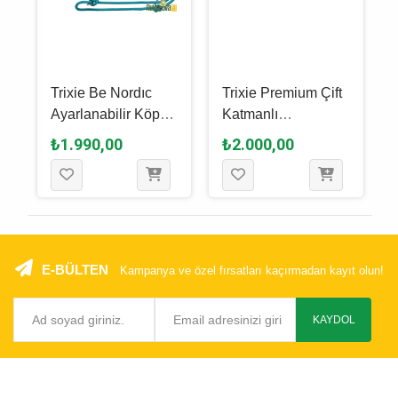
Trixie Be Nordıc
Trixie Premium Çift
Ayarlanabilir Köpek
Katmanlı
Gezdirme Kayışı L -
Ayarlanabilir Köpek
₺1.990,00
₺2.000,00
XL, Petrol Mavisi -
Gezdirme Kayışı M -
Açık Gri, 2 M x 13
L, Laciverti, 2 M x
Mm
20 Mm
E-BÜLTEN
Kampanya ve özel fırsatları kaçırmadan kayıt olun!
KAYDOL