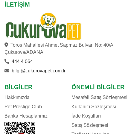
İLETIŞIM
Toros Mahallesi Ahmet Sapmaz Bulvarı No: 40/A
Çukurova/ADANA
444 4 064
bilgi@cukurovapet.com.tr
BILGILER
ÖNEMLI BILGILER
Hakkımızda
Mesafeli Satış Sözleşmesi
Pet Prestige Club
Kullanıcı Sözleşmesi
Banka Hesaplarımız
İade Koşulları
Satış Sözleşmesi