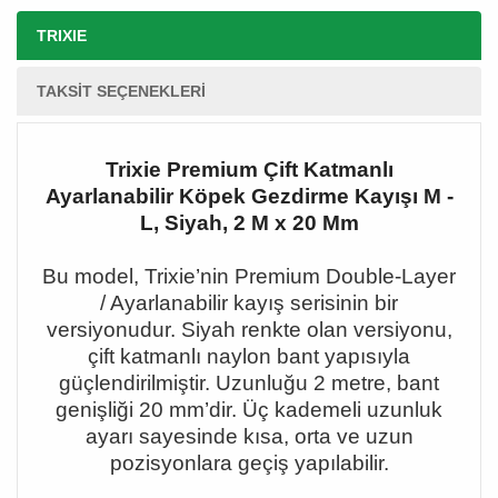
TRIXIE
TAKSIT SEÇENEKLERI
Trixie Premium Çift Katmanlı
Ayarlanabilir Köpek Gezdirme Kayışı M -
L, Siyah, 2 M x 20 Mm
Bu model, Trixie
’nin Premium Double-Layer
/ Ayarlanabilir kay
ış serisinin bir
versiyonudur. Siyah renkte olan versiyonu,
çift katmanlı naylon bant yapısıyla
güçlendirilmiştir. Uzunluğu 2 metre, bant
genişliği 20 mm
’dir. Üç kademeli uzunluk
ayar
ı sayesinde kısa, orta ve uzun
pozisyonlara geçiş yapılabilir.