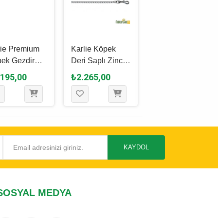
xie Premium
Karlie Köpek
Trixie Premium
ek Gezdirme
Deri Saplı Zincir
Köpek Gezdirme
ışı M - L,
Uzatma 100 Cm
Kayışı M - L,
.195,00
₺2.265,00
₺1.500,00
 Beji, 1 M -
4 Mm Siyah
Zeytin Yeşili, 2 M
 Mm
- 20 Mm
KAYDOL
SOSYAL MEDYA