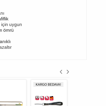
ânı
iflik
 için uygun
ım ömrü
nıklı
zaltır
KARGO BEDAVA!