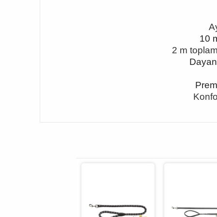
Ay
10 m
2 m toplam
Dayanı
Prem
Konfo