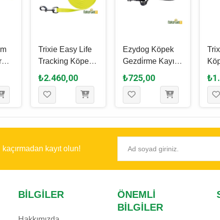
um
Trixie Easy Life
Ezydog Köpek
Tri
rme
Tracking Köpek
Gezdi̇rme Kayışı
Köp
Gri,
Gezdirme Kayışı,
Leash Vario 4
Kay
₺2.460,00
₺725,00
₺1
Neon Sarısı, 5 M
Lite 180 Cm -
Kum
- 17 Mm
Si̇yah
20
ı kaçırmadan kayıt olun!
BILGILER
ÖNEMLI
BILGILER
Hakkımızda