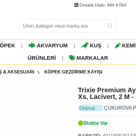
Destek Hattı: 444 4 064
ÖPEK
AKVARYUM
KUŞ
KEM
|
|
|
ÜRÜNLERI
MARKALAR
|
Ş & AKSESUARI
KÖPEK GEZDİRME KAYIŞI
Trixie Premium Ay
Xs, Lacivert, 2 M 
ÇUKUROVA PET, 
Orijinal
Ürün
Stokta Var
BARKOD:
401190520132