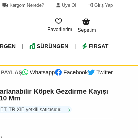
Kargom Nerede?
Üye Ol
Giriş Yap
Favorilerim
Sepetim
İRGEN
SÜRÜNGEN
FIRSAT
|
|
PAYLAŞ
Whatsapp
Facebook
Twitter
arlanabilir Köpek Gezdirme Kayışı
- 10 Mm
TRIXIE yetkili satıcısıdır.
0