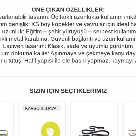
ÖNE ÇIKAN ÖZELLİKLER:
arlanabilir tasarım: Üç farklı uzunlukta kullanım imk
m genişlik: XS boy köpekler ve yavrular için ideal haf
 uzunluk: Eğitim
–
şehir yürüyüşü
– serbest kullan
ım
klı metal karabina: Güvenli bağlantı ve uzun kullan
Lacivert tasarım: Klasik, sade ve uyumlu görünüm
ium dokuma kalite: Aşınmaya ve çekmeye karşı daya
rlu tutuş: Hafif yapısı ile ele baskı yapmaz, kaymayı a
SIZIN İÇIN SEÇTIKLERIMIZ
KARGO BEDAVA!