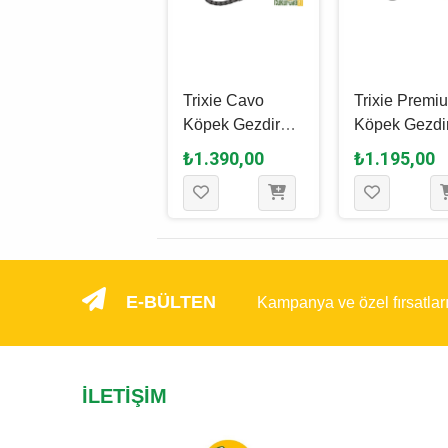
Trixie Premium
Trixie Cavo
Trixie Premi
Köpek Gezdirme
Köpek Gezdirme
Köpek Gezdi
Kayışı Xs, Su
Kayışı L - XL,
Kayışı M - L, 
₺795,00
₺1.390,00
₺1.195,00
Yeşili, 1.2 M - 10
Siyah - Gri, 1 M x
1 M - 20 Mm
Mm
18 Mm
E-BÜLTEN
Kampanya ve özel fırsatlar
İLETIŞIM