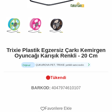
Trixie Plastik Egzersiz Çarkı Kemirgen
Oyuncağı Karışık Renkli - 20 Cm
ÇUKUROVA PET, TRIXIE yetkili satıcısıdır.
Orijinal
Ürün
Tükendi
BARKOD:
4047974610107
Favorilere Ekle