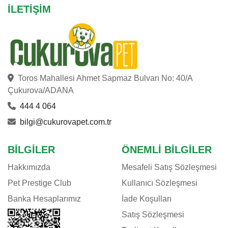
İLETIŞIM
Toros Mahallesi Ahmet Sapmaz Bulvarı No: 40/A
Çukurova/ADANA
444 4 064
bilgi@cukurovapet.com.tr
BILGILER
ÖNEMLI BILGILER
Hakkımızda
Mesafeli Satış Sözleşmesi
Pet Prestige Club
Kullanıcı Sözleşmesi
Banka Hesaplarımız
İade Koşulları
Satış Sözleşmesi