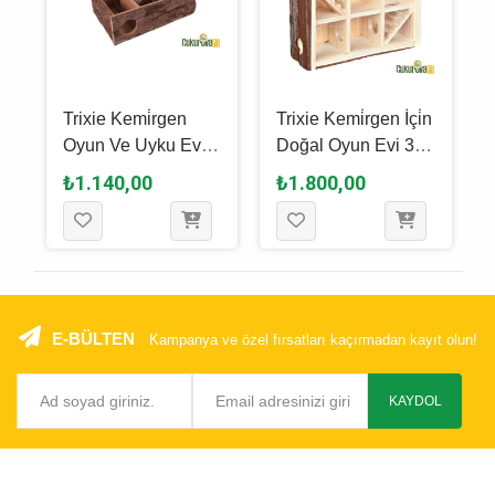
Trixie Kemi̇rgen
Trixie Kemi̇rgen İçi̇n
Oyun Ve Uyku Evi̇
Doğal Oyun Evi 30
35 x 25 x 11 Cm
x 30 x 10 Cm
₺1.140,00
₺1.800,00
E-BÜLTEN
Kampanya ve özel fırsatları kaçırmadan kayıt olun!
KAYDOL