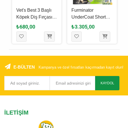
Vet's Best 3 Başlı
Furminator
Köpek Diş Fırçası
UnderCoat Short
17.5 Cm
Hair Kısa Tüylü
₺680,00
₺3.305,00
Köpek Tarağı L - 9.5
Cm
E-BÜLTEN
Kampanya ve özel fırsatları kaçırmadan kayıt olun!
KAYDOL
İLETIŞIM