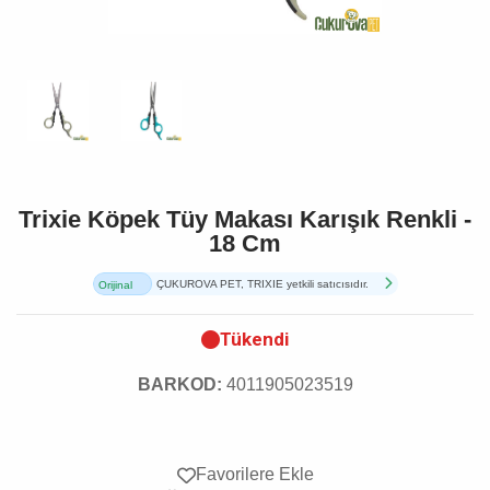
Trixie Köpek Tüy Makası Karışık Renkli -
18 Cm
ÇUKUROVA PET, TRIXIE yetkili satıcısıdır.
Orijinal
Ürün
Tükendi
BARKOD:
4011905023519
Favorilere Ekle