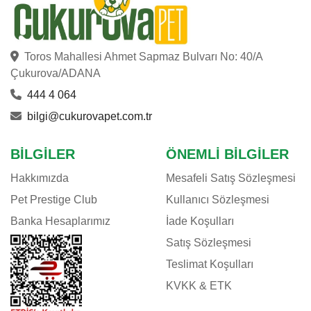
Toros Mahallesi Ahmet Sapmaz Bulvarı No: 40/A
Çukurova/ADANA
444 4 064
bilgi@cukurovapet.com.tr
BILGILER
ÖNEMLI BILGILER
Hakkımızda
Mesafeli Satış Sözleşmesi
Pet Prestige Club
Kullanıcı Sözleşmesi
Banka Hesaplarımız
İade Koşulları
Satış Sözleşmesi
Teslimat Koşulları
KVKK & ETK