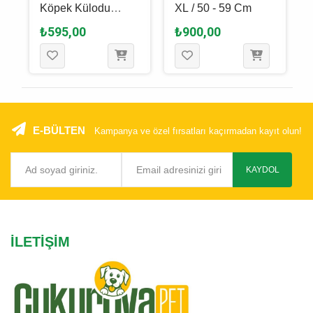
Köpek Külodu
XL / 50 - 59 Cm
Siyah XL / 60 - 70
₺595,00
₺900,00
Cm
E-BÜLTEN
Kampanya ve özel fırsatları kaçırmadan kayıt olun!
KAYDOL
İLETIŞIM