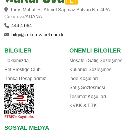
Toros Mahallesi Ahmet Sapmaz Bulvarı No: 40/A
Çukurova/ADANA
444 4 064
bilgi@cukurovapet.com.tr
BILGILER
ÖNEMLI BILGILER
Hakkımızda
Mesafeli Satış Sözleşmesi
Pet Prestige Club
Kullanıcı Sözleşmesi
Banka Hesaplarımız
İade Koşulları
Satış Sözleşmesi
Teslimat Koşulları
KVKK & ETK
SOSYAL MEDYA