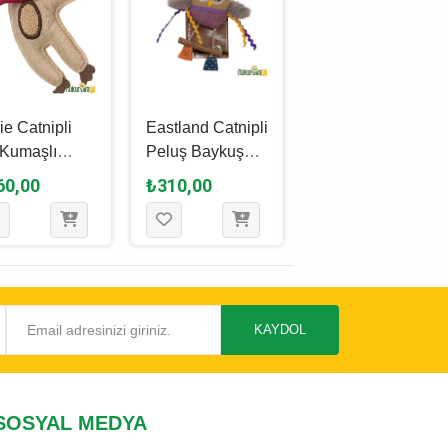
xie Catnipli
Eastland Catnipli
Eastland Sesli
 Kumaşlı
Peluş Baykuş
Catnipli Peluş
ymun Kedi
Kedi Oyuncağı
Kirpi Kedi
60,00
₺310,00
₺295,00
ncağı 12 Cm
16 Cm
Oyuncağı 9.5
Cm
KAYDOL
SOSYAL MEDYA