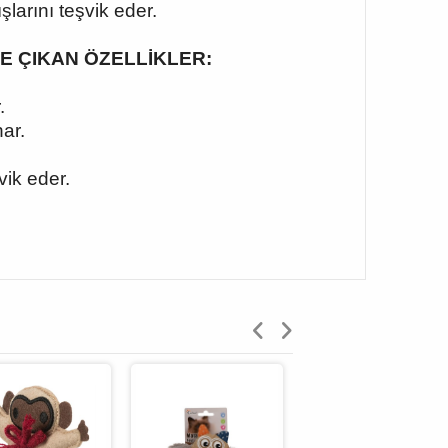
arını teşvik eder.
| ÖNE ÇIKAN ÖZELLİKLER:
.
ar.
vik eder.