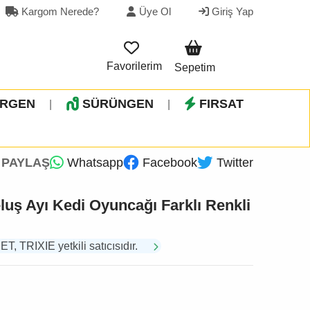
Kargom Nerede?
Üye Ol
Giriş Yap
Favorilerim
Sepetim
İRGEN
SÜRÜNGEN
FIRSAT
|
|
PAYLAŞ
Whatsapp
Facebook
Twitter
eluş Ayı Kedi Oyuncağı Farklı Renkli
TRIXIE yetkili satıcısıdır.