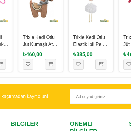
li
Trixie Kedi Otlu
Trixie Kedi Otlu
Tri
ık
Jüt Kumaşlı At
Elastik İpli Peluş
Jüt
ğı 9
Kedi Oyuncağı
Koyun Kedi
Ma
₺460,00
₺385,00
₺4
10 Cm
Oyuncağı 20 Cm
Oyu
ı kaçırmadan kayıt olun!
BILGILER
ÖNEMLI