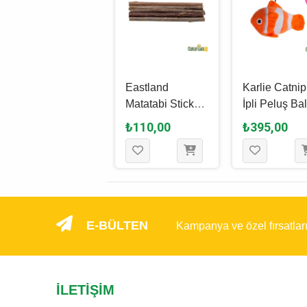
Eastland Catnipli
Eastland
Karlie Catnip
Peluş Canavar
Matatabi Stick
İpli Peluş Bal
Kedi Oyuncağı
Kedi Oyuncağı
Kedi Oyunca
₺275,00
₺110,00
₺395,00
Pembe 18 Cm
12 Cm - 5 Adet
Cm
E-BÜLTEN
Kampanya ve özel fırsatlar
İLETIŞIM