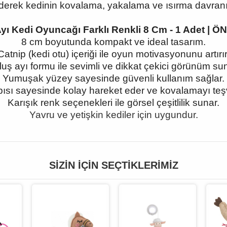
derek kedinin kovalama, yakalama ve ısırma davranışl
 Ayı Kedi Oyuncağı Farklı Renkli 8 Cm - 1 Adet 
8 cm boyutunda kompakt ve ideal tasarım.
Catnip (kedi otu) içeriği ile oyun motivasyonunu artırır
luş ayı formu ile sevimli ve dikkat çekici görünüm sun
Yumuşak yüzey sayesinde güvenli kullanım sağlar.
pısı sayesinde kolay hareket eder ve kovalamayı teş
Karışık renk seçenekleri ile görsel çeşitlilik sunar.
Yavru ve yetişkin kediler için uygundur.
SIZIN İÇIN SEÇTIKLERIMIZ