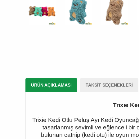
ÜRÜN AÇIKLAMASI
TAKSIT SEÇENEKLERI
Trixie Ke
Trixie Kedi Otlu Peluş Ayı Kedi Oyuncağı
tasarlanmış sevimli ve eğlenceli bir
bulunan catnip (kedi otu) ile oyun mo