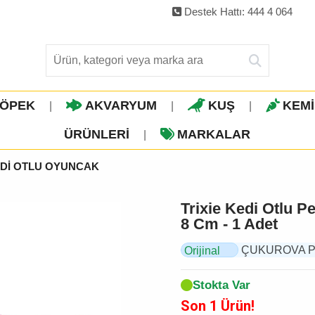
Destek Hattı: 444 4 064
ÖPEK
AKVARYUM
KUŞ
KEM
|
|
|
ÜRÜNLERI
MARKALAR
|
Dİ OTLU OYUNCAK
Trixie Kedi Otlu P
8 Cm - 1 Adet
ÇUKUROVA PET, 
Orijinal
Ürün
Stokta Var
Son 1 Ürün!