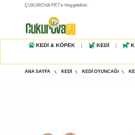
ÇUKUROVA PET'e Hoşgeldiniz.
KEDİ & KÖPEK
KEDİ
K
|
|
ANA SAYFA
KEDİ
KEDİ OYUNCAĞI
KE