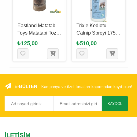
Eastland Matatabi
Trixie Kediotu
Toys Matatabi Tozu
Catnip Spreyi 175
20 Gr
Ml
₺125,00
₺510,00
E-BÜLTEN
Kampanya ve özel fırsatları kaçırmadan kayıt olun!
KAYDOL
İLETIŞIM